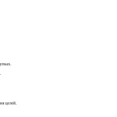
упках.
.
ия целей.