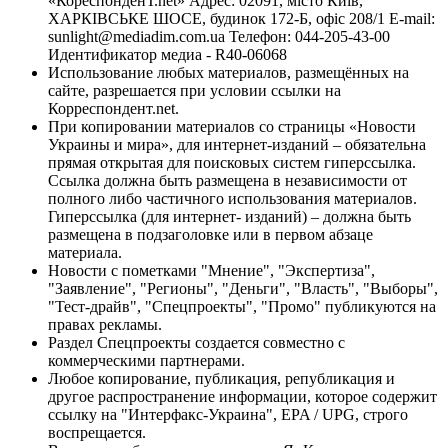
«КореспонденТ.net» Адрес: 02091, місто Київ,
ХАРКІВСЬКЕ ШОСЕ, будинок 172-Б, офіс 208/1 E-mail:
sunlight@mediadim.com.ua
Телефон: 044-205-43-00
Идентификатор медиа - R40-06068
Использование любых материалов, размещённых на
сайте, разрешается при условии ссылки на
Корреспондент.net.
При копировании материалов со страницы «Новости
Украины и мира», для интернет-изданий – обязательна
прямая открытая для поисковых систем гиперссылка.
Ссылка должна быть размещена в независимости от
полного либо частичного использования материалов.
Гиперссылка (для интернет- изданий) – должна быть
размещена в подзаголовке или в первом абзаце
материала.
Новости с пометками "Мнение", "Экспертиза",
"Заявление", "Регионы", "Деньги", "Власть", "Выборы",
"Тест-драйв", "Спецпроекты", "Промо" публикуются на
правах рекламы.
Раздел Спецпроекты создается совместно с
коммерческими партнерами.
Любое копирование, публикация, републикация и
другое распространение информации, которое содержит
ссылку на "Интерфакс-Украина", EPA / UPG, строго
воспрещается.