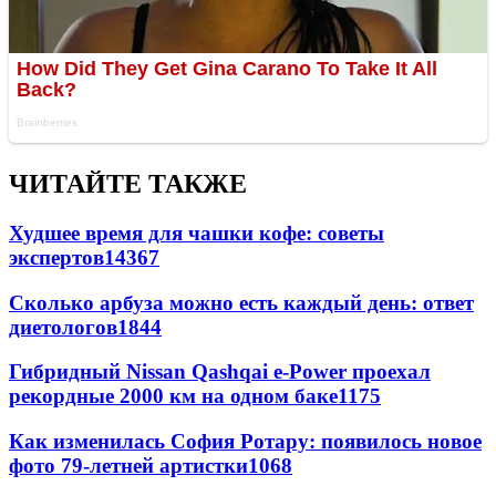
ЧИТАЙТЕ ТАКЖЕ
Худшее время для чашки кофе: советы
экспертов
14367
Сколько арбуза можно есть каждый день: ответ
диетологов
1844
Гибридный Nissan Qashqai e-Power проехал
рекордные 2000 км на одном баке
1175
Как изменилась София Ротару: появилось новое
фото 79-летней артистки
1068