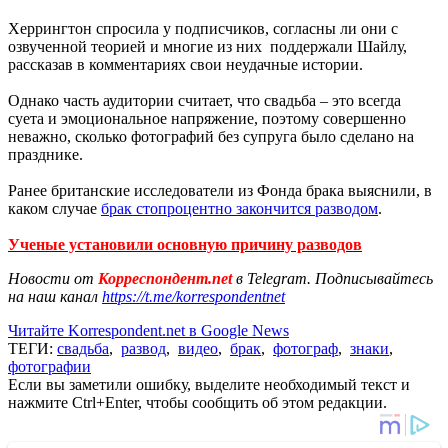
Херрингтон спросила у подписчиков, согласны ли они с
озвученной теорией и многие из них поддержали Шайлу,
рассказав в комментариях свои неудачные истории.
Однако часть аудитории считает, что свадьба – это всегда
суета и эмоциональное напряжение, поэтому совершенно
неважно, сколько фотографий без супруга было сделано на
празднике.
Ранее британские исследователи из Фонда брака выяснили, в
каком случае
брак стопроцентно закончится разводом
.
Ученые установили основную причину разводов
Новости от
Корреспондент.net
в Telegram. Подписывайтесь
на наш канал
https://t.me/korrespondentnet
Читайте Korrespondent.net в Google News
ТЕГИ:
свадьба
,
развод
,
видео
,
брак
,
фотограф
,
знаки
,
фотографии
Если вы заметили ошибку, выделите необходимый текст и
нажмите Ctrl+Enter, чтобы сообщить об этом редакции.