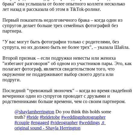
брака" она услышала от более опытного коллеги несколько
лет назад и рассказала об этом в TikTok-ролике.
Первый показатель недолговечного брака – когда один из
супругов делает больше трех семейных фотографий без
партнера.
"У вас могут быть фотографии только с родителями, без
супруга, но их должно быть не более трех", – указала Шайла.
Второй признак – если подружки невесты или жениха
"избегают разговоров" об одном из участников пары. Это, как
полагает фотограф, является свидетельством того, что
окружение не поддерживают выбор своего друга или
подруги.
Последний "тревожный звоночек" – когда во время свадебной
вечеринки один из супругов проводит с друзьями и
родственниками больше времени, чем со своим партнером.
@shaylamherrington
Do you think this holds some
truth?
#bride
#bridetobe
#weddingphotographer
#couple
#engaged
#videographer
#weddings
♬
original sound - Shayla Herrington