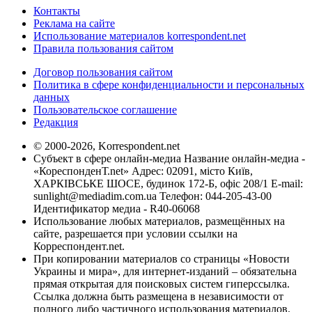
Контакты
Реклама на сайте
Использование материалов korrespondent.net
Правила пользования сайтом
Договор пользования сайтом
Политика в сфере конфиденциальности и персональных
данных
Пользовательское соглашение
Редакция
© 2000-2026, Korrespondent.net
Субъект в сфере онлайн-медиа Название онлайн-медиа -
«КореспонденТ.net» Адрес: 02091, місто Київ,
ХАРКІВСЬКЕ ШОСЕ, будинок 172-Б, офіс 208/1 E-mail:
sunlight@mediadim.com.ua
Телефон: 044-205-43-00
Идентификатор медиа - R40-06068
Использование любых материалов, размещённых на
сайте, разрешается при условии ссылки на
Корреспондент.net.
При копировании материалов со страницы «Новости
Украины и мира», для интернет-изданий – обязательна
прямая открытая для поисковых систем гиперссылка.
Ссылка должна быть размещена в независимости от
полного либо частичного использования материалов.