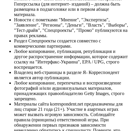
Гиперссылка (для интернет- изданий) – должна быть
размещена в подзаголовке или в первом абзаце
материала.
Новости с пометками "Мнение", "Экспертиза",
"Заявление", "Регионы", "Деньги", "Власть", "Выборы",
"Тест-драйв", "Спецпроекты", "Промо" публикуются на
правах рекламы.
Раздел Спецпроекты создается совместно с
коммерческими партнерами.
Любое копирование, публикация, републикация и
другое распространение информации, которое содержит
ссылку на "Интерфакс-Украина", EPA / UPG, строго
воспрещается.
Владелец веб-страницы в разделе Я- Корреспондент
является автор публикации.
Любое копирование, перепечатка и воспроизведение
фотографий и/или аудиовизуальных материалов,
принадлежащих правообладателю Getty Images, строго
запрещено.
Материалы сайта korrespondent.net предназначены для
лиц старше 21 года (21+). Участие в азартных играх
может вызвать игровую зависимость. Соблюдайте
правила (принципы) ответственной игры. При
обнаружении первых признаков зависимости
немедленно обратитесь к специалисту. Помните, что