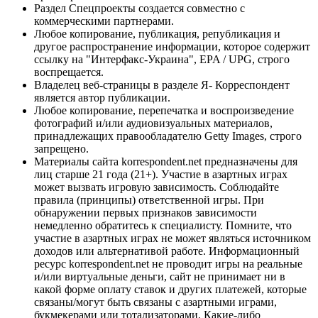
Раздел Спецпроекты создается совместно с
коммерческими партнерами.
Любое копирование, публикация, републикация и
другое распространение информации, которое содержит
ссылку на "Интерфакс-Украина", EPA / UPG, строго
воспрещается.
Владелец веб-страницы в разделе Я- Корреспондент
является автор публикации.
Любое копирование, перепечатка и воспроизведение
фотографий и/или аудиовизуальных материалов,
принадлежащих правообладателю Getty Images, строго
запрещено.
Материалы сайта korrespondent.net предназначены для
лиц старше 21 года (21+). Участие в азартных играх
может вызвать игровую зависимость. Соблюдайте
правила (принципы) ответственной игры. При
обнаружении первых признаков зависимости
немедленно обратитесь к специалисту. Помните, что
участие в азартных играх не может являться источником
доходов или альтернативой работе. Информационный
ресурс korrespondent.net не проводит игры на реальные
и/или виртуальные деньги, сайт не принимает ни в
какой форме оплату ставок и других платежей, которые
связаны/могут быть связаны с азартными играми,
букмекерами или тотализаторами. Какие-либо