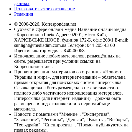
данных
Пользовательское соглашение
Редакция
© 2000-2026, Korrespondent.net
Субъект в сфере онлайн-медиа Название онлайн-медиа -
«КореспонденТ.net» Адрес: 02091, місто Київ,
ХАРКІВСЬКЕ ШОСЕ, будинок 172-Б, офіс 208/1 E-mail:
sunlight@mediadim.com.ua
Телефон: 044-205-43-00
Идентификатор медиа - R40-06068
Использование любых материалов, размещённых на
сайте, разрешается при условии ссылки на
Корреспондент.net.
При копировании материалов со страницы «Новости
Украины и мира», для интернет-изданий – обязательна
прямая открытая для поисковых систем гиперссылка.
Ссылка должна быть размещена в независимости от
полного либо частичного использования материалов.
Гиперссылка (для интернет- изданий) – должна быть
размещена в подзаголовке или в первом абзаце
материала.
Новости с пометками "Мнение", "Экспертиза",
"Заявление", "Регионы", "Деньги", "Власть", "Выборы",
"Тест-драйв", "Спецпроекты", "Промо" публикуются на
правах рекламы.