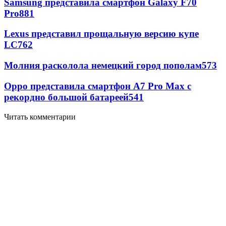
Samsung представила смартфон Galaxy F70
Pro
881
Lexus представил прощальную версию купе
LC
762
Молния расколола немецкий город пополам
573
Oppo представила смартфон A7 Pro Max с
рекордно большой батареей
541
Читать комментарии