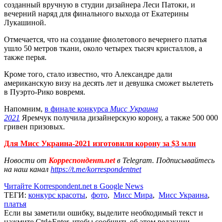
созданный вручную в студии дизайнера Леси Патоки, и
вечерний наряд для финального выхода от Екатерины
Лукашиной.
Отмечается, что на создание фиолетового вечернего платья
ушло 50 метров ткани, около четырех тысяч кристаллов, а
также перья.
Кроме того, стало известно, что Александре дали
американскую визу на десять лет и девушка сможет вылететь
в Пуэрто-Рико вовремя.
Напомним,
в финале конкурса
Мисс Украина
2021
Яремчук получила дизайнерскую корону, а также 500 000
гривен призовых.
Для Мисс Украина-2021 изготовили корону за $3 млн
Новости от
Корреспондент.net
в Telegram. Подписывайтесь
на наш канал
https://t.me/korrespondentnet
Читайте Korrespondent.net в Google News
ТЕГИ:
конкурс красоты
,
фото
,
Мисс Мира
,
Мисс Украина
,
платья
Если вы заметили ошибку, выделите необходимый текст и
нажмите Ctrl+Enter, чтобы сообщить об этом редакции.