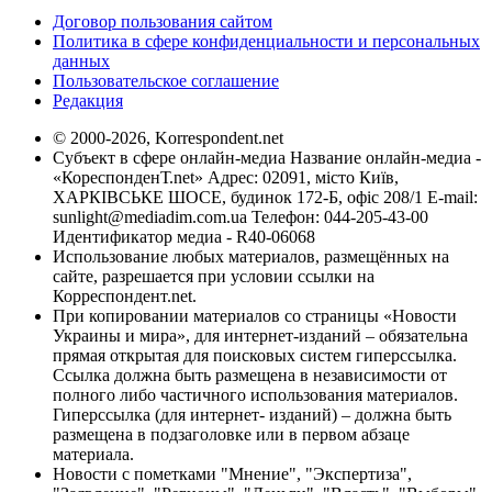
Договор пользования сайтом
Политика в сфере конфиденциальности и персональных
данных
Пользовательское соглашение
Редакция
© 2000-2026, Korrespondent.net
Субъект в сфере онлайн-медиа Название онлайн-медиа -
«КореспонденТ.net» Адрес: 02091, місто Київ,
ХАРКІВСЬКЕ ШОСЕ, будинок 172-Б, офіс 208/1 E-mail:
sunlight@mediadim.com.ua
Телефон: 044-205-43-00
Идентификатор медиа - R40-06068
Использование любых материалов, размещённых на
сайте, разрешается при условии ссылки на
Корреспондент.net.
При копировании материалов со страницы «Новости
Украины и мира», для интернет-изданий – обязательна
прямая открытая для поисковых систем гиперссылка.
Ссылка должна быть размещена в независимости от
полного либо частичного использования материалов.
Гиперссылка (для интернет- изданий) – должна быть
размещена в подзаголовке или в первом абзаце
материала.
Новости с пометками "Мнение", "Экспертиза",