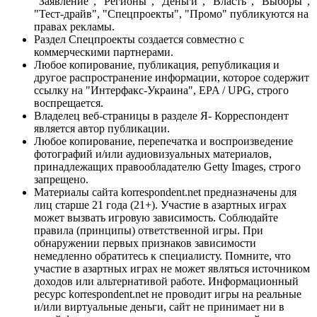
"Заявление", "Регионы", "Деньги", "Власть", "Выборы",
"Тест-драйв", "Спецпроекты", "Промо" публикуются на
правах рекламы.
Раздел Спецпроекты создается совместно с
коммерческими партнерами.
Любое копирование, публикация, републикация и
другое распространение информации, которое содержит
ссылку на "Интерфакс-Украина", EPA / UPG, строго
воспрещается.
Владелец веб-страницы в разделе Я- Корреспондент
является автор публикации.
Любое копирование, перепечатка и воспроизведение
фотографий и/или аудиовизуальных материалов,
принадлежащих правообладателю Getty Images, строго
запрещено.
Материалы сайта korrespondent.net предназначены для
лиц старше 21 года (21+). Участие в азартных играх
может вызвать игровую зависимость. Соблюдайте
правила (принципы) ответственной игры. При
обнаружении первых признаков зависимости
немедленно обратитесь к специалисту. Помните, что
участие в азартных играх не может являться источником
доходов или альтернативой работе. Информационный
ресурс korrespondent.net не проводит игры на реальные
и/или виртуальные деньги, сайт не принимает ни в