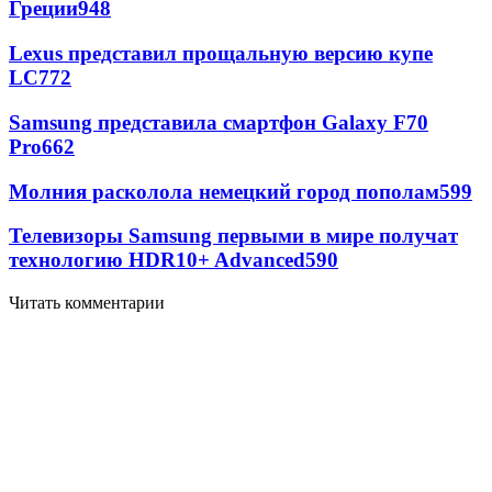
Греции
948
Lexus представил прощальную версию купе
LC
772
Samsung представила смартфон Galaxy F70
Pro
662
Молния расколола немецкий город пополам
599
Телевизоры Samsung первыми в мире получат
технологию HDR10+ Advanced
590
Читать комментарии