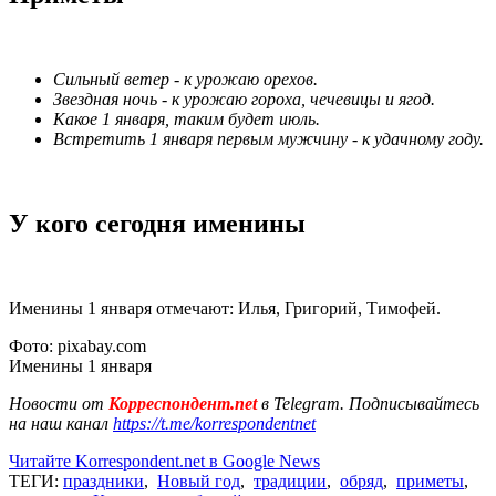
Сильный ветер - к урожаю орехов.
Звездная ночь - к урожаю гороха, чечевицы и ягод.
Какое 1 января, таким будет июль.
Встретить 1 января первым мужчину - к удачному году.
У кого сегодня именины
Именины 1 января отмечают: Илья, Григорий, Тимофей.
Фото: pixabay.com
Именины 1 января
Новости от
Корреспондент.net
в Telegram. Подписывайтесь
на наш канал
https://t.me/korrespondentnet
Читайте Korrespondent.net в Google News
ТЕГИ:
праздники
,
Новый год
,
традиции
,
обряд
,
приметы
,