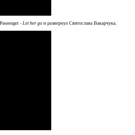
assenger -
Let her go
и развернул Святослава Вакарчука.