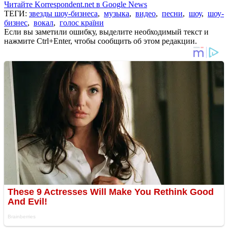
Читайте Korrespondent.net в Google News
ТЕГИ:
звезды шоу-бизнеса
,
музыка
,
видео
,
песни
,
шоу
,
шоу-
бизнес
,
вокал
,
голос країни
Если вы заметили ошибку, выделите необходимый текст и
нажмите Ctrl+Enter, чтобы сообщить об этом редакции.