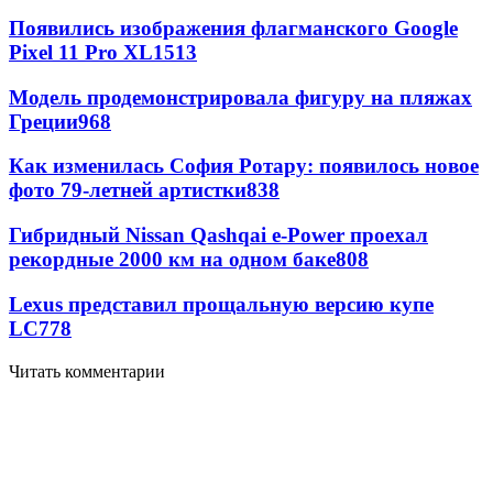
Появились изображения флагманского Google
Pixel 11 Pro XL
1513
Модель продемонстрировала фигуру на пляжах
Греции
968
Как изменилась София Ротару: появилось новое
фото 79-летней артистки
838
Гибридный Nissan Qashqai e-Power проехал
рекордные 2000 км на одном баке
808
Lexus представил прощальную версию купе
LC
778
Читать комментарии