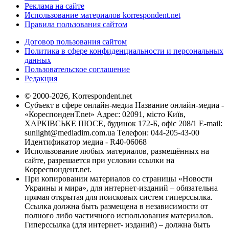
Реклама на сайте
Использование материалов korrespondent.net
Правила пользования сайтом
Договор пользования сайтом
Политика в сфере конфиденциальности и персональных
данных
Пользовательское соглашение
Редакция
© 2000-2026, Korrespondent.net
Субъект в сфере онлайн-медиа Название онлайн-медиа -
«КореспонденТ.net» Адрес: 02091, місто Київ,
ХАРКІВСЬКЕ ШОСЕ, будинок 172-Б, офіс 208/1 E-mail:
sunlight@mediadim.com.ua
Телефон: 044-205-43-00
Идентификатор медиа - R40-06068
Использование любых материалов, размещённых на
сайте, разрешается при условии ссылки на
Корреспондент.net.
При копировании материалов со страницы «Новости
Украины и мира», для интернет-изданий – обязательна
прямая открытая для поисковых систем гиперссылка.
Ссылка должна быть размещена в независимости от
полного либо частичного использования материалов.
Гиперссылка (для интернет- изданий) – должна быть