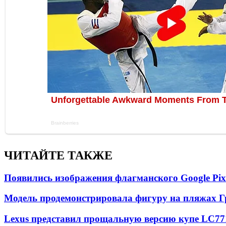
ЧИТАЙТЕ ТАКЖЕ
Появились изображения флагманского Google Pixe
Модель продемонстрировала фигуру на пляжах Г
Lexus представил прощальную версию купе LC
77