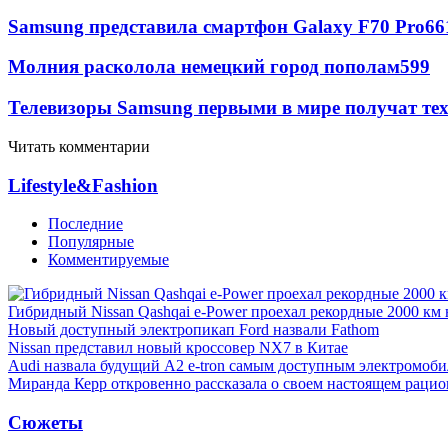
Samsung представила смартфон Galaxy F70 Pro
66
Молния расколола немецкий город пополам
599
Телевизоры Samsung первыми в мире получат т
Читать комментарии
Lifestyle&Fashion
Последние
Популярные
Комментируемые
Гибридный Nissan Qashqai e-Power проехал рекордные 2000 км 
Новый доступный электропикап Ford назвали Fathom
Nissan представил новый кроссовер NX7 в Китае
Audi назвала будущий A2 e-tron самым доступным электромоби
Миранда Керр откровенно рассказала о своем настоящем рацио
Сюжеты