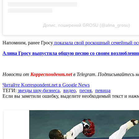
Допис, поширений GROSU (@alina_grosu)
Напомним, ранее Гросу
показала свой роскошный семейный ос
Алина Гросу выпустила общую песню со своим возлюблен
Новости от
Корреспондент.net
в Telegram. Подписывайтесь н
Читайте Korrespondent.net в Google News
ТЕГИ:
звезды шоу-бизнеса
,
видео
,
песня
,
певица
Если вы заметили ошибку, выделите необходимый текст и нажми