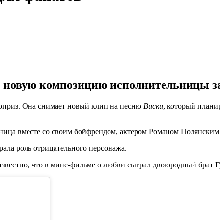
а новую композицию исполнительницы за
юрприз. Она снимает новый клип на песню
Виски
, который планир
ьница вместе со своим бойфрендом, актером Романом Полянским
грала роль отрицательного персонажа.
известно, что в мине-фильме о любви сыграл двоюродный брат Г