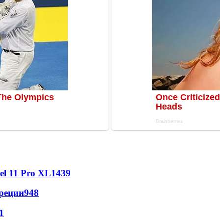
l 11 Pro XL
1439
реции
948
1