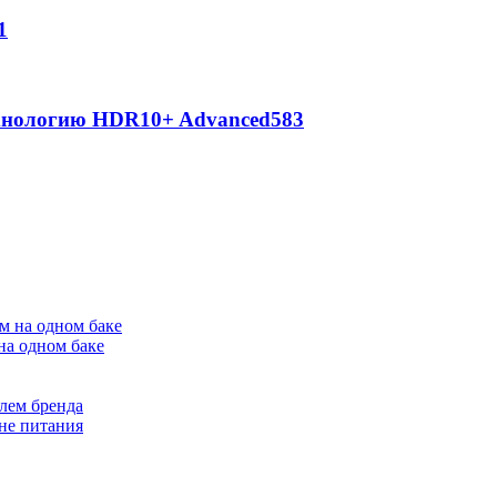
1
ехнологию HDR10+ Advanced
583
на одном баке
лем бренда
не питания