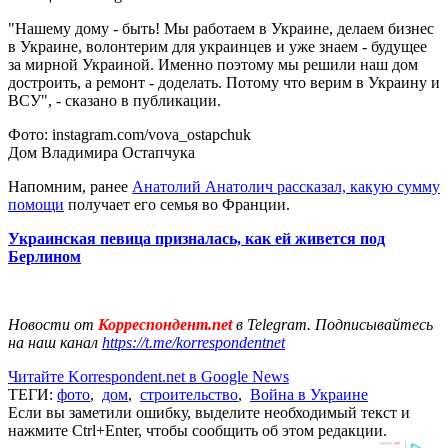
"Нашему дому - быть! Мы работаем в Украине, делаем бизнес
в Украине, волонтерим для украинцев и уже знаем - будущее
за мирной Украиной. Именно поэтому мы решили наш дом
достроить, а ремонт - доделать. Потому что верим в Украину и
ВСУ", - сказано в публикации.
Фото: instagram.com/vova_ostapchuk
Дом Владимира Остапчука
Напомним, ранее
Анатолий Анатолич рассказал, какую сумму
помощи
получает его семья во Франции.
Украинская певица призналась, как ей живется под
Берлином
Новости от
Корреспондент.net
в Telegram. Подписывайтесь
на наш канал
https://t.me/korrespondentnet
Читайте Korrespondent.net в Google News
ТЕГИ:
фото
,
дом
,
строительство
,
Война в Украине
Если вы заметили ошибку, выделите необходимый текст и
нажмите Ctrl+Enter, чтобы сообщить об этом редакции.