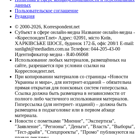
данных
Пользовательское соглашение
Редакция
© 2000-2026, Korrespondent.net
Субъект в сфере онлайн-медиа Название онлайн-медиа -
«КореспонденТ.net» Адрес: 02091, місто Київ,
ХАРКІВСЬКЕ ШОСЕ, будинок 172-Б, офіс 208/1 E-mail:
sunlight@mediadim.com.ua
Телефон: 044-205-43-00
Идентификатор медиа - R40-06068
Использование любых материалов, размещённых на
сайте, разрешается при условии ссылки на
Корреспондент.net.
При копировании материалов со страницы «Новости
Украины и мира», для интернет-изданий – обязательна
прямая открытая для поисковых систем гиперссылка.
Ссылка должна быть размещена в независимости от
полного либо частичного использования материалов.
Гиперссылка (для интернет- изданий) – должна быть
размещена в подзаголовке или в первом абзаце
материала.
Новости с пометками "Мнение", "Экспертиза",
"Заявление", "Регионы", "Деньги", "Власть", "Выборы",
"Тест-драйв", "Спецпроекты", "Промо" публикуются на
правах рекламы.