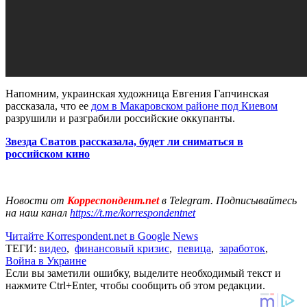
Напомним, украинская художница Евгения Гапчинская
рассказала, что ее
дом в Макаровском районе под Киевом
разрушили и разграбили российские оккупанты.
Звезда Сватов рассказала, будет ли сниматься в
российском кино
Новости от
Корреспондент.net
в Telegram. Подписывайтесь
на наш канал
https://t.me/korrespondentnet
Читайте Korrespondent.net в Google News
ТЕГИ:
видео
,
финансовый кризис
,
певица
,
заработок
,
Война в Украине
Если вы заметили ошибку, выделите необходимый текст и
нажмите Ctrl+Enter, чтобы сообщить об этом редакции.