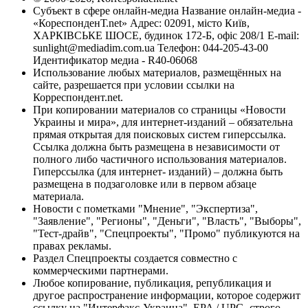
Субъект в сфере онлайн-медиа Название онлайн-медиа -
«КореспонденТ.net» Адрес: 02091, місто Київ,
ХАРКІВСЬКЕ ШОСЕ, будинок 172-Б, офіс 208/1 E-mail:
sunlight@mediadim.com.ua
Телефон: 044-205-43-00
Идентификатор медиа - R40-06068
Использование любых материалов, размещённых на
сайте, разрешается при условии ссылки на
Корреспондент.net.
При копировании материалов со страницы «Новости
Украины и мира», для интернет-изданий – обязательна
прямая открытая для поисковых систем гиперссылка.
Ссылка должна быть размещена в независимости от
полного либо частичного использования материалов.
Гиперссылка (для интернет- изданий) – должна быть
размещена в подзаголовке или в первом абзаце
материала.
Новости с пометками "Мнение", "Экспертиза",
"Заявление", "Регионы", "Деньги", "Власть", "Выборы",
"Тест-драйв", "Спецпроекты", "Промо" публикуются на
правах рекламы.
Раздел Спецпроекты создается совместно с
коммерческими партнерами.
Любое копирование, публикация, републикация и
другое распространение информации, которое содержит
ссылку на "Интерфакс-Украина", EPA / UPG, строго