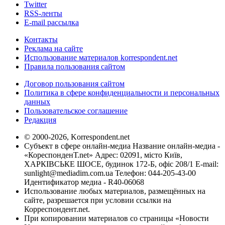
Twitter
RSS-ленты
E-mail рассылка
Контакты
Реклама на сайте
Использование материалов korrespondent.net
Правила пользования сайтом
Договор пользования сайтом
Политика в сфере конфиденциальности и персональных
данных
Пользовательское соглашение
Редакция
© 2000-2026, Korrespondent.net
Субъект в сфере онлайн-медиа Название онлайн-медиа -
«КореспонденТ.net» Адрес: 02091, місто Київ,
ХАРКІВСЬКЕ ШОСЕ, будинок 172-Б, офіс 208/1 E-mail:
sunlight@mediadim.com.ua
Телефон: 044-205-43-00
Идентификатор медиа - R40-06068
Использование любых материалов, размещённых на
сайте, разрешается при условии ссылки на
Корреспондент.net.
При копировании материалов со страницы «Новости