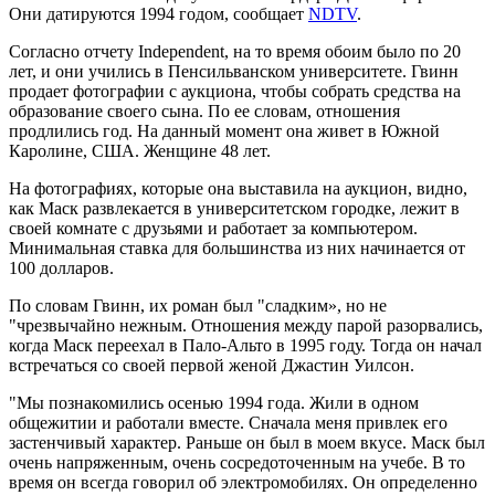
Они датируются 1994 годом, сообщает
NDTV
.
Согласно отчету Independent, на то время обоим было по 20
лет, и они учились в Пенсильванском университете. Гвинн
продает фотографии с аукциона, чтобы собрать средства на
образование своего сына. По ее словам, отношения
продлились год. На данный момент она живет в Южной
Каролине, США. Женщине 48 лет.
На фотографиях, которые она выставила на аукцион, видно,
как Маск развлекается в университетском городке, лежит в
своей комнате с друзьями и работает за компьютером.
Минимальная ставка для большинства из них начинается от
100 долларов.
По словам Гвинн, их роман был "сладким», но не
"чрезвычайно нежным. Отношения между парой разорвались,
когда Маск переехал в Пало-Альто в 1995 году. Тогда он начал
встречаться со своей первой женой Джастин Уилсон.
"Мы познакомились осенью 1994 года. Жили в одном
общежитии и работали вместе. Сначала меня привлек его
застенчивый характер. Раньше он был в моем вкусе. Маск был
очень напряженным, очень сосредоточенным на учебе. В то
время он всегда говорил об электромобилях. Он определенно