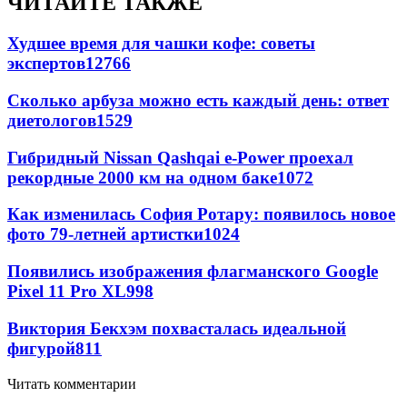
ЧИТАЙТЕ ТАКЖЕ
Худшее время для чашки кофе: советы
экспертов
12766
Сколько арбуза можно есть каждый день: ответ
диетологов
1529
Гибридный Nissan Qashqai e-Power проехал
рекордные 2000 км на одном баке
1072
Как изменилась София Ротару: появилось новое
фото 79-летней артистки
1024
Появились изображения флагманского Google
Pixel 11 Pro XL
998
Виктория Бекхэм похвасталась идеальной
фигурой
811
Читать комментарии