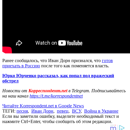
Ранее сообщалось, что Иван Дорн признался, что
готов
приехать в Росси
ю
после того как поменяется власть.
Юрко Юрченко рассказал, как попал под вражеский
обстрел
Новости от
Корреспондент.net
в Telegram. Подписывайтесь
на наш канал
https://t.me/korrespondentnet
Читайте Korrespondent.net в Google News
ТЕГИ:
песня
,
Иван Дорн
,
певец
,
ВСУ
,
Война в Украине
Если вы заметили ошибку, выделите необходимый текст и
нажмите Ctrl+Enter, чтобы сообщить об этом редакции.