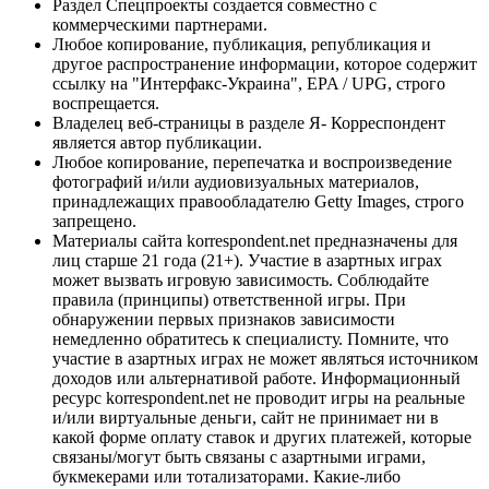
Раздел Спецпроекты создается совместно с
коммерческими партнерами.
Любое копирование, публикация, републикация и
другое распространение информации, которое содержит
ссылку на "Интерфакс-Украина", EPA / UPG, строго
воспрещается.
Владелец веб-страницы в разделе Я- Корреспондент
является автор публикации.
Любое копирование, перепечатка и воспроизведение
фотографий и/или аудиовизуальных материалов,
принадлежащих правообладателю Getty Images, строго
запрещено.
Материалы сайта korrespondent.net предназначены для
лиц старше 21 года (21+). Участие в азартных играх
может вызвать игровую зависимость. Соблюдайте
правила (принципы) ответственной игры. При
обнаружении первых признаков зависимости
немедленно обратитесь к специалисту. Помните, что
участие в азартных играх не может являться источником
доходов или альтернативой работе. Информационный
ресурс korrespondent.net не проводит игры на реальные
и/или виртуальные деньги, сайт не принимает ни в
какой форме оплату ставок и других платежей, которые
связаны/могут быть связаны с азартными играми,
букмекерами или тотализаторами. Какие-либо