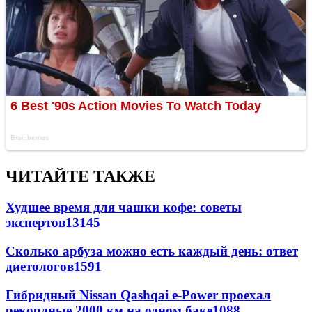
ЧИТАЙТЕ ТАКЖЕ
Худшее время для чашки кофе: советы
экспертов
13145
Сколько арбуза можно есть каждый день: ответ
диетологов
1591
Гибридный Nissan Qashqai e-Power проехал
рекордные 2000 км на одном баке
1088