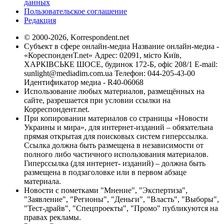
данных
Пользовательское соглашение
Редакция
© 2000-2026, Korrespondent.net
Субъект в сфере онлайн-медиа Название онлайн-медиа -
«КореспонденТ.net» Адрес: 02091, місто Київ,
ХАРКІВСЬКЕ ШОСЕ, будинок 172-Б, офіс 208/1 E-mail:
sunlight@mediadim.com.ua
Телефон: 044-205-43-00
Идентификатор медиа - R40-06068
Использование любых материалов, размещённых на
сайте, разрешается при условии ссылки на
Корреспондент.net.
При копировании материалов со страницы «Новости
Украины и мира», для интернет-изданий – обязательна
прямая открытая для поисковых систем гиперссылка.
Ссылка должна быть размещена в независимости от
полного либо частичного использования материалов.
Гиперссылка (для интернет- изданий) – должна быть
размещена в подзаголовке или в первом абзаце
материала.
Новости с пометками "Мнение", "Экспертиза",
"Заявление", "Регионы", "Деньги", "Власть", "Выборы",
"Тест-драйв", "Спецпроекты", "Промо" публикуются на
правах рекламы.