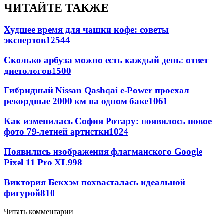
ЧИТАЙТЕ ТАКЖЕ
Худшее время для чашки кофе: советы
экспертов
12544
Сколько арбуза можно есть каждый день: ответ
диетологов
1500
Гибридный Nissan Qashqai e-Power проехал
рекордные 2000 км на одном баке
1061
Как изменилась София Ротару: появилось новое
фото 79-летней артистки
1024
Появились изображения флагманского Google
Pixel 11 Pro XL
998
Виктория Бекхэм похвасталась идеальной
фигурой
810
Читать комментарии