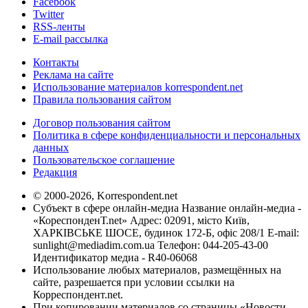
Facebook
Twitter
RSS-ленты
E-mail рассылка
Контакты
Реклама на сайте
Использование материалов korrespondent.net
Правила пользования сайтом
Договор пользования сайтом
Политика в сфере конфиденциальности и персональных
данных
Пользовательское соглашение
Редакция
© 2000-2026, Korrespondent.net
Субъект в сфере онлайн-медиа Название онлайн-медиа -
«КореспонденТ.net» Адрес: 02091, місто Київ,
ХАРКІВСЬКЕ ШОСЕ, будинок 172-Б, офіс 208/1 E-mail:
sunlight@mediadim.com.ua
Телефон: 044-205-43-00
Идентификатор медиа - R40-06068
Использование любых материалов, размещённых на
сайте, разрешается при условии ссылки на
Корреспондент.net.
При копировании материалов со страницы «Новости