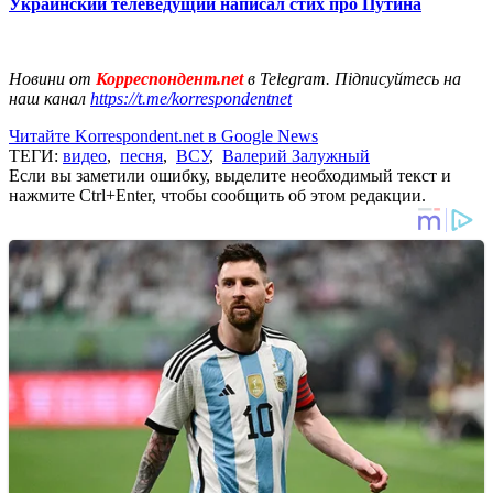
Украинский телеведущий написал стих про Путина
Новини от
Корреспондент.net
в Telegram. Підписуйтесь на
наш канал
https://t.me/korrespondentnet
Читайте Korrespondent.net в Google News
ТЕГИ:
видео
,
песня
,
ВСУ
,
Валерий Залужный
Если вы заметили ошибку, выделите необходимый текст и
нажмите Ctrl+Enter, чтобы сообщить об этом редакции.