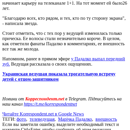
начинает карьеру на телеканале 1+1. На тот момент ей было26
лет.
"Благодарю всех, кто рядом, и тех, кто по ту сторону экрана",
- написала звезда.
Стоит отметить, что с тех пор у ведущей изменилась только
прическа. Ее волосы стали незначительно короче. В целом,
как отметили фанаты Падалко в комментариях, ее внешность
все так же молода.
Напомним, ранее в прямом эфире
у Падалко выпал передний
зуб.
Ведущая рассказала о своих ощущениях.
Украинская ведущая показала трогательную встречу
детей с отцом-защитником
Новини от
Корреспондент.net
в Telegram. Підписуйтесь на
наш канал
https://t.me/korrespondentnet
Читайте Korrespondent.net в Google News
ТЕГИ:
фото
,
телеведущая
,
Марічка Падалко
,
внешность
Если вы заметили ошибку, выделите необходимый текст и
нажмите Ctrl+Enter, чтобы сообщить об этом редакции.