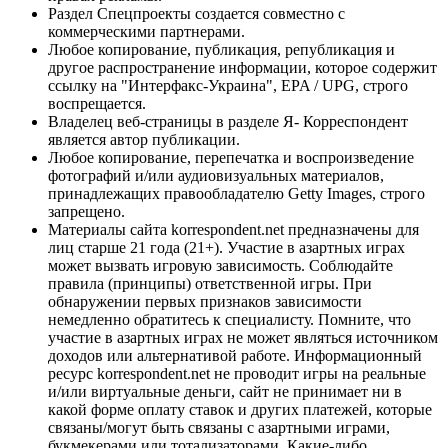
Раздел Спецпроекты создается совместно с
коммерческими партнерами.
Любое копирование, публикация, републикация и
другое распространение информации, которое содержит
ссылку на "Интерфакс-Украина", EPA / UPG, строго
воспрещается.
Владелец веб-страницы в разделе Я- Корреспондент
является автор публикации.
Любое копирование, перепечатка и воспроизведение
фотографий и/или аудиовизуальных материалов,
принадлежащих правообладателю Getty Images, строго
запрещено.
Материалы сайта korrespondent.net предназначены для
лиц старше 21 года (21+). Участие в азартных играх
может вызвать игровую зависимость. Соблюдайте
правила (принципы) ответственной игры. При
обнаружении первых признаков зависимости
немедленно обратитесь к специалисту. Помните, что
участие в азартных играх не может являться источником
доходов или альтернативой работе. Информационный
ресурс korrespondent.net не проводит игры на реальные
и/или виртуальные деньги, сайт не принимает ни в
какой форме оплату ставок и других платежей, которые
связаны/могут быть связаны с азартными играми,
букмекерами или тотализаторами. Какие-либо