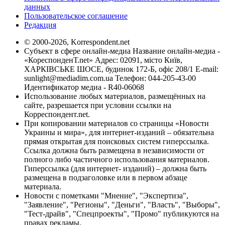
данных
Пользовательское соглашение
Редакция
© 2000-2026, Korrespondent.net
Субъект в сфере онлайн-медиа Название онлайн-медиа -
«КореспонденТ.net» Адрес: 02091, місто Київ,
ХАРКІВСЬКЕ ШОСЕ, будинок 172-Б, офіс 208/1 E-mail:
sunlight@mediadim.com.ua
Телефон: 044-205-43-00
Идентификатор медиа - R40-06068
Использование любых материалов, размещённых на
сайте, разрешается при условии ссылки на
Корреспондент.net.
При копировании материалов со страницы «Новости
Украины и мира», для интернет-изданий – обязательна
прямая открытая для поисковых систем гиперссылка.
Ссылка должна быть размещена в независимости от
полного либо частичного использования материалов.
Гиперссылка (для интернет- изданий) – должна быть
размещена в подзаголовке или в первом абзаце
материала.
Новости с пометками "Мнение", "Экспертиза",
"Заявление", "Регионы", "Деньги", "Власть", "Выборы",
"Тест-драйв", "Спецпроекты", "Промо" публикуются на
правах рекламы.