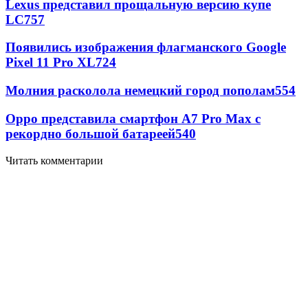
Lexus представил прощальную версию купе
LC
757
Появились изображения флагманского Google
Pixel 11 Pro XL
724
Молния расколола немецкий город пополам
554
Oppo представила смартфон A7 Pro Max с
рекордно большой батареей
540
Читать комментарии