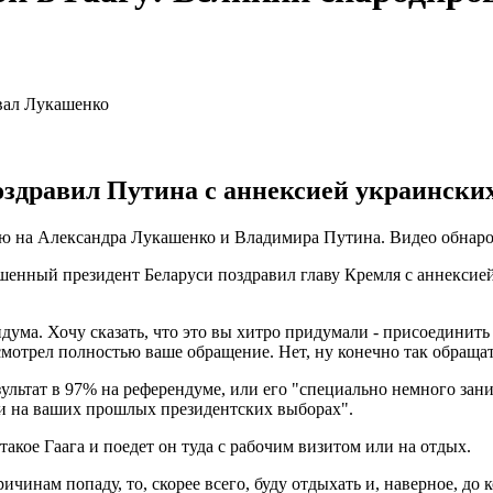
оздравил Путина с аннексией украинских
ю на Александра Лукашенко и Владимира Путина. Видео обнаро
ашенный президент Беларуси поздравил главу Кремля с аннексией
ма. Хочу сказать, что это вы хитро придумали - присоединить к
отрел полностью ваше обращение. Нет, ну конечно так обращатьс
льтат в 97% на референдуме, или его "специально немного зани
к и на ваших прошлых президентских выборах".
акое Гаага и поедет он туда с рабочим визитом или на отдых.
ичинам попаду, то, скорее всего, буду отдыхать и, наверное, до 