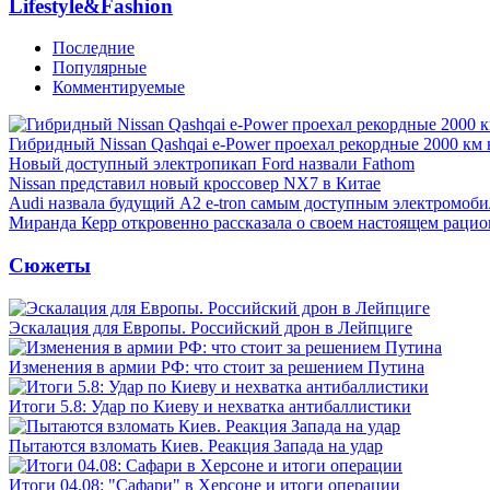
Lifestyle&Fashion
Последние
Популярные
Комментируемые
Гибридный Nissan Qashqai e-Power проехал рекордные 2000 км 
Новый доступный электропикап Ford назвали Fathom
Nissan представил новый кроссовер NX7 в Китае
Audi назвала будущий A2 e-tron самым доступным электромоби
Миранда Керр откровенно рассказала о своем настоящем рацио
Сюжеты
Эскалация для Европы. Российский дрон в Лейпциге
Изменения в армии РФ: что стоит за решением Путина
Итоги 5.8: Удар по Киеву и нехватка антибаллистики
Пытаются взломать Киев. Реакция Запада на удар
Итоги 04.08: "Сафари" в Херсоне и итоги операции