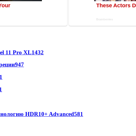
l 11 Pro XL
1432
реции
947
1
1
ехнологию HDR10+ Advanced
581