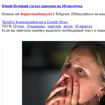
Юрий Великий сделал пародию на Медведчука
Новини от
Корреспондент.net
в Telegram. Підписуйтесь на на
Читайте Korrespondent.net в Google News
ТЕГИ:
Путин
,
Лукашенко
,
пародия
,
актер
,
95 квартал
Если вы заметили ошибку, выделите необходимый текст и нажми