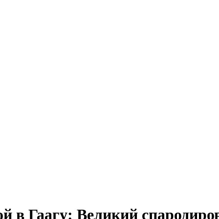
ой в Гаагу: Великий спародир