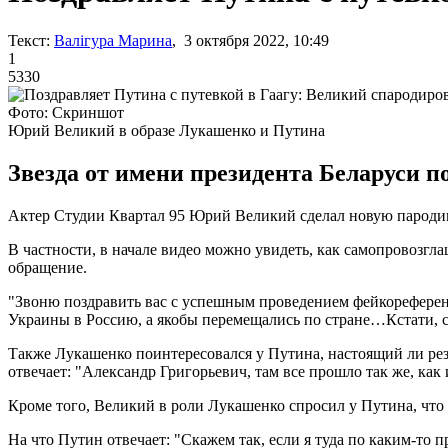
Текст:
Валігура Марина
, 3 октября 2022, 10:49
1
5330
Фото: Скриншот
Юрий Великий в образе Лукашенко и Путина
Звезда от имени президента Беларуси п
Актер Студии Квартал 95 Юрий Великий сделал новую пароди
В частности, в начале видео можно увидеть, как самопровозгл
обращение.
"Звоню поздравить вас с успешным проведением фейкореференду
Украины в Россию, а якобы перемещались по стране…Кстати, см
Также Лукашенко поинтересовался у Путина, настоящий ли резу
отвечает: "Александр Григорьевич, там все прошло так же, ка
Кроме того, Великий в роли Лукашенко спросил у Путина, что т
На что Путин отвечает: "Скажем так, если я туда по каким-то пр