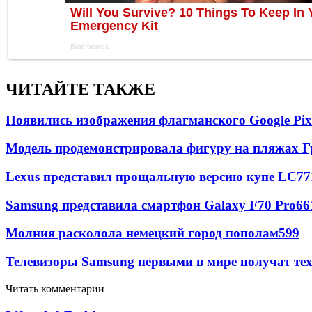
ЧИТАЙТЕ ТАКЖЕ
Появились изображения флагманского Google Pixe
Модель продемонстрировала фигуру на пляжах Г
Lexus представил прощальную версию купе LC
77
Samsung представила смартфон Galaxy F70 Pro
66
Молния расколола немецкий город пополам
599
Телевизоры Samsung первыми в мире получат т
Читать комментарии