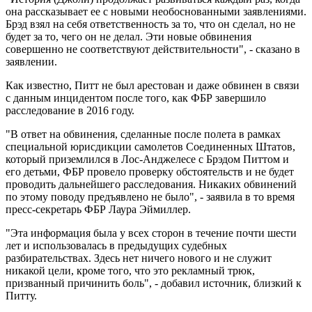
она рассказывает ее с новыми необоснованными заявлениями.
Брэд взял на себя ответственность за то, что он сделал, но не
будет за то, чего он не делал. Эти новые обвинения
совершенно не соответствуют действительности", - сказано в
заявлении.
Как известно, Питт не был арестован и даже обвинен в связи
с данным инцидентом после того, как ФБР завершило
расследование в 2016 году.
"В ответ на обвинения, сделанные после полета в рамках
специальной юрисдикции самолетов Соединенных Штатов,
который приземлился в Лос-Анджелесе с Брэдом Питтом и
его детьми, ФБР провело проверку обстоятельств и не будет
проводить дальнейшего расследования. Никаких обвинений
по этому поводу предъявлено не было", - заявила в то время
пресс-секретарь ФБР Лаура Эймиллер.
"Эта информация была у всех сторон в течение почти шести
лет и использовалась в предыдущих судебных
разбирательствах. Здесь нет ничего нового и не служит
никакой цели, кроме того, что это рекламный трюк,
призванный причинить боль", - добавил источник, близкий к
Питту.