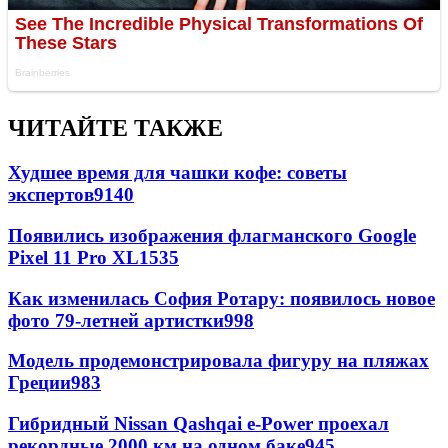
ЧИТАЙТЕ ТАКЖЕ
Худшее время для чашки кофе: советы
экспертов
9140
Появились изображения флагманского Google
Pixel 11 Pro XL
1535
Как изменилась София Ротару: появилось новое
фото 79-летней артистки
998
Модель продемонстрировала фигуру на пляжах
Греции
983
Гибридный Nissan Qashqai e-Power проехал
рекордные 2000 км на одном баке
945