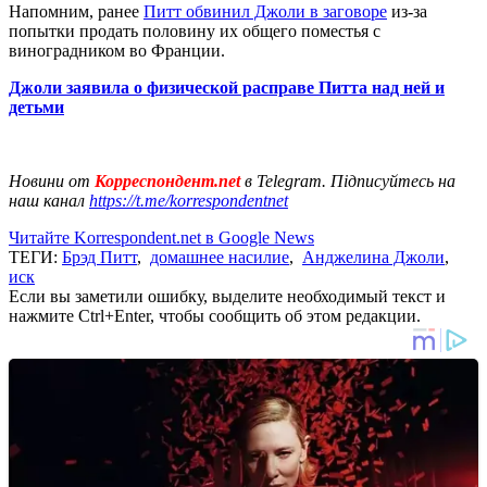
Напомним, ранее
Питт обвинил Джоли в заговоре
из-за
попытки продать половину их общего поместья с
виноградником во Франции.
Джоли заявила о физической расправе Питта над ней и
детьми
Новини от
Корреспондент.net
в Telegram. Підписуйтесь на
наш канал
https://t.me/korrespondentnet
Читайте Korrespondent.net в Google News
ТЕГИ:
Брэд Питт
,
домашнее насилие
,
Анджелина Джоли
,
иск
Если вы заметили ошибку, выделите необходимый текст и
нажмите Ctrl+Enter, чтобы сообщить об этом редакции.