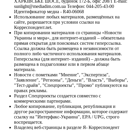
ХАРКІВСЬКЕ ШОСЕ, будинок 172-Б, офіс 208/1 E-mail:
sunlight@mediadim.com.ua
Телефон: 044-205-43-00
Идентификатор медиа - R40-06068
Использование любых материалов, размещённых на
сайте, разрешается при условии ссылки на
Корреспондент.net.
При копировании материалов со страницы «Новости
Украины и мира», для интернет-изданий – обязательна
прямая открытая для поисковых систем гиперссылка.
Ссылка должна быть размещена в независимости от
полного либо частичного использования материалов.
Гиперссылка (для интернет- изданий) – должна быть
размещена в подзаголовке или в первом абзаце
материала.
Новости с пометками "Мнение", "Экспертиза",
"Заявление", "Регионы", "Деньги", "Власть", "Выборы",
"Тест-драйв", "Спецпроекты", "Промо" публикуются на
правах рекламы.
Раздел Спецпроекты создается совместно с
коммерческими партнерами.
Любое копирование, публикация, републикация и
другое распространение информации, которое содержит
ссылку на "Интерфакс-Украина", EPA / UPG, строго
воспрещается.
Владелец веб-страницы в разделе Я- Корреспондент