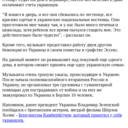
оплачивает счета украинцев.
"Я вошел в дверь, и все они сбежались по лестнице, все
красиво одетые в украинские национальные костюмы. Они
приготовили мне чашку чая, и у нас было много печенья и
шоколада, хотя ребенок все время пытался стащить мое. Это
действительно было чудесно", - рассказал он.
Кроме того, музыкант предоставил работу двум другим
беженцам из Украины в своем поместье в графстве Эссекс.
На данный момент он размышляет над покупкой еще одного
дома, в котором сможет принять еще одну украинскую семью.
Музыканта очень тронули ужасы, происходящие в Украине.
После начала полномасштабного вторжения России в
Украину, он организовал три грузовика с гуманитарной
помощью для пострадавших от войны и на них же
эвакуировал из Украины в Берлин 16 человек.
Напомним, ранее президент Украины Владимир Зеленский
пообщался с британским актером, звездой фильма Шерлок
Холмс -
Бенедиктом Камбербетчем, который приютил у себя
украинцев.