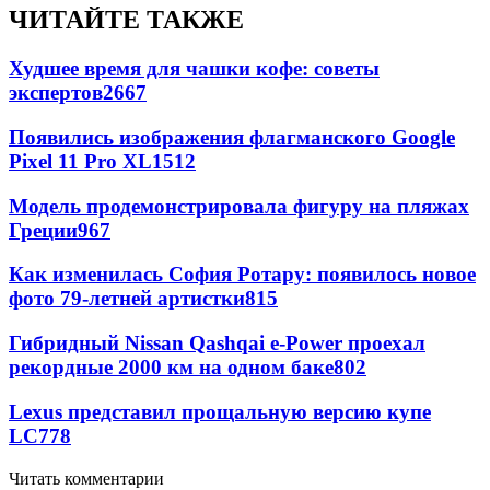
ЧИТАЙТЕ ТАКЖЕ
Худшее время для чашки кофе: советы
экспертов
2667
Появились изображения флагманского Google
Pixel 11 Pro XL
1512
Модель продемонстрировала фигуру на пляжах
Греции
967
Как изменилась София Ротару: появилось новое
фото 79-летней артистки
815
Гибридный Nissan Qashqai e-Power проехал
рекордные 2000 км на одном баке
802
Lexus представил прощальную версию купе
LC
778
Читать комментарии