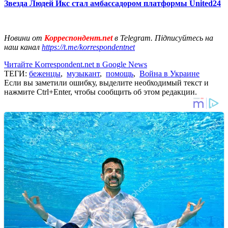
Звезда Людей Икс стал амбассадором платформы United24
Новини от
Корреспондент.net
в Telegram. Підписуйтесь на
наш канал
https://t.me/korrespondentnet
Читайте Korrespondent.net в Google News
ТЕГИ:
беженцы
,
музыкант
,
помощь
,
Война в Украине
Если вы заметили ошибку, выделите необходимый текст и
нажмите Ctrl+Enter, чтобы сообщить об этом редакции.