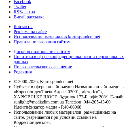
Facebook
Twitter
RSS-ленты
E-mail рассылка
Контакты
Реклама на сайте
Использование материалов korrespondent.net
Правила пользования сайтом
Договор пользования сайтом
Политика в сфере конфиденциальности и персональных
данных
Пользовательское соглашение
Редакция
© 2000-2026, Korrespondent.net
Субъект в сфере онлайн-медиа Название онлайн-медиа -
«КореспонденТ.net» Адрес: 02091, місто Київ,
ХАРКІВСЬКЕ ШОСЕ, будинок 172-Б, офіс 208/1 E-mail:
sunlight@mediadim.com.ua
Телефон: 044-205-43-00
Идентификатор медиа - R40-06068
Использование любых материалов, размещённых на
сайте, разрешается при условии ссылки на
Корреспондент.net.