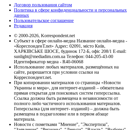
Договор пользования сайтом
Политика в сфере конфиденциальности и персональных
данных
Пользовательское соглашение
Редакция
© 2000-2026, Korrespondent.net
Субъект в сфере онлайн-медиа Название онлайн-медиа -
«КореспонденТ.net» Адрес: 02091, місто Київ,
ХАРКІВСЬКЕ ШОСЕ, будинок 172-Б, офіс 208/1 E-mail:
sunlight@mediadim.com.ua
Телефон: 044-205-43-00
Идентификатор медиа - R40-06068
Использование любых материалов, размещённых на
сайте, разрешается при условии ссылки на
Корреспондент.net.
При копировании материалов со страницы «Новости
Украины и мира», для интернет-изданий – обязательна
прямая открытая для поисковых систем гиперссылка.
Ссылка должна быть размещена в независимости от
полного либо частичного использования материалов.
Гиперссылка (для интернет- изданий) – должна быть
размещена в подзаголовке или в первом абзаце
материала.
Новости с пометками "Мнение", "Экспертиза",
"Заявление", "Регионы", "Деньги", "Власть", "Выборы",