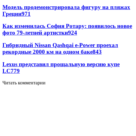
Модель продемонстрировала фигуру на пляжах
Греции
971
Как изменилась София Ротару: появилось новое
фото 79-летней артистки
924
Гибридный Nissan Qashqai e-Power проехал
рекордные 2000 км на одном баке
843
Lexus представил прощальную версию купе
LC
779
Читать комментарии