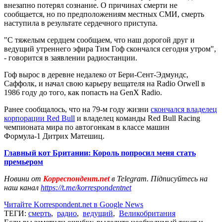
внезапно потерял сознание. О причинах смерти не
сообщается, но по предположениям местных СМИ, смерть
наступила в результате сердечного приступа.
"С тяжелым сердцем сообщаем, что наш дорогой друг и
ведущий утреннего эфира Тим Гоф скончался сегодня утром",
- говорится в заявлении радиостанции.
Гоф вырос в деревне недалеко от Бери-Сент-Эдмундс,
Саффолк, и начал свою карьеру вещателя на Radio Orwell в
1986 году до того, как попасть на GenX Radio.
Ранее сообщалось, что на 79-м году жизни
скончался владелец
корпорации Red Bull
и владелец команды Red Bull Racing
чемпионата мира по автогонкам в классе машин
Формула-1 Дитрих Матешиц.
Главный кот Британии: Король попросил меня стать
премьером
Новини от
Корреспондент.net
в Telegram. Підписуйтесь на
наш канал
https://t.me/korrespondentnet
Читайте Korrespondent.net в Google News
ТЕГИ:
смерть
,
радио
,
ведущий
,
Великобритания