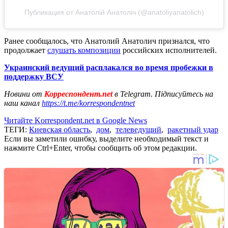
Публикация от Анатолій Анатоліч (@anatoliyanatolich)
Ранее сообщалось, что Анатолий Анатолич признался, что
продолжает
слушать композиции
российских исполнителей.
Украинский ведущий расплакался во время пробежки в
поддержку ВСУ
Новини от
Корреспондент.net
в Telegram. Підписуйтесь на
наш канал
https://t.me/korrespondentnet
Читайте Korrespondent.net в Google News
ТЕГИ:
Киевская область
,
дом
,
телеведущий
,
ракетный удар
Если вы заметили ошибку, выделите необходимый текст и
нажмите Ctrl+Enter, чтобы сообщить об этом редакции.