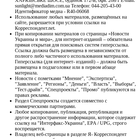
ХАРКІВСЬКЕ ШОСЕ, будинок 172-Б, офіс 208/1 E-mail:
sunlight@mediadim.com.ua
Телефон: 044-205-43-00
Идентификатор медиа - R40-06068
Использование любых материалов, размещённых на
сайте, разрешается при условии ссылки на
Корреспондент.net.
При копировании материалов со страницы «Новости
Украины и мира», для интернет-изданий – обязательна
прямая открытая для поисковых систем гиперссылка.
Ссылка должна быть размещена в независимости от
полного либо частичного использования материалов.
Гиперссылка (для интернет- изданий) – должна быть
размещена в подзаголовке или в первом абзаце
материала.
Новости с пометками "Мнение", "Экспертиза",
"Заявление", "Регионы", "Деньги", "Власть", "Выборы",
"Тест-драйв", "Спецпроекты", "Промо" публикуются на
правах рекламы.
Раздел Спецпроекты создается совместно с
коммерческими партнерами.
Любое копирование, публикация, републикация и
другое распространение информации, которое содержит
ссылку на "Интерфакс-Украина", EPA / UPG, строго
воспрещается.
Владелец веб-страницы в разделе Я- Корреспондент