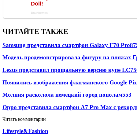
ЧИТАЙТЕ ТАКЖЕ
Samsung представила смартфон Galaxy F70 Pro
87
Модель продемонстрировала фигуру на пляжах Г
Lexus представил прощальную версию купе LC
75
Появились изображения флагманского Google Pixe
Молния расколола немецкий город пополам
553
Oppo представила смартфон A7 Pro Max с рекорд
Читать комментарии
Lifestyle&Fashion