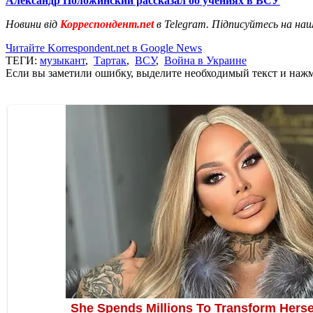
Александр Положинский рассказал об учениях в ВСУ
Новини від
Корреспондент.net
в Telegram. Підписуйтесь на на
Читайте Korrespondent.net в Google News
ТЕГИ:
музыкант
,
Тартак
,
ВСУ
,
Война в Украине
Если вы заметили ошибку, выделите необходимый текст и нажми