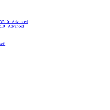
R10+ Advanced
кой