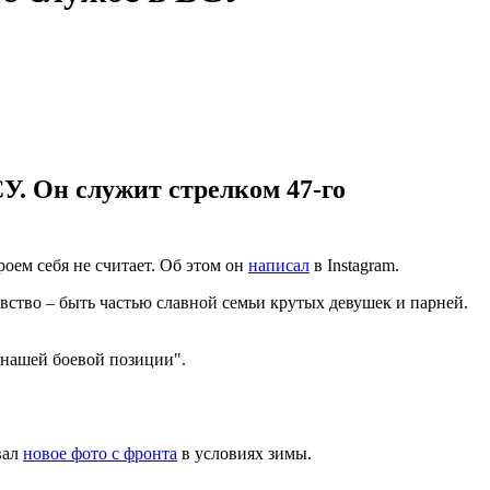
У. Он служит стрелком 47-го
оем себя не считает. Об этом он
написал
в Instagram.
чувство – быть частью славной семьи крутых девушек и парней.
с нашей боевой позиции".
вал
новое фото с фронта
в условиях зимы.