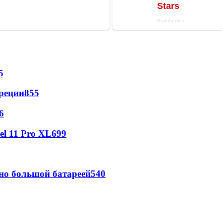
5
реции
855
6
l 11 Pro XL
699
но большой батареей
540