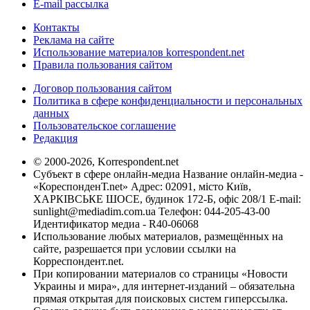
E-mail рассылка
Контакты
Реклама на сайте
Использование материалов korrespondent.net
Правила пользования сайтом
Договор пользования сайтом
Политика в сфере конфиденциальности и персональных
данных
Пользовательское соглашение
Редакция
© 2000-2026, Korrespondent.net
Субъект в сфере онлайн-медиа Название онлайн-медиа -
«КореспонденТ.net» Адрес: 02091, місто Київ,
ХАРКІВСЬКЕ ШОСЕ, будинок 172-Б, офіс 208/1 E-mail:
sunlight@mediadim.com.ua
Телефон: 044-205-43-00
Идентификатор медиа - R40-06068
Использование любых материалов, размещённых на
сайте, разрешается при условии ссылки на
Корреспондент.net.
При копировании материалов со страницы «Новости
Украины и мира», для интернет-изданий – обязательна
прямая открытая для поисковых систем гиперссылка.