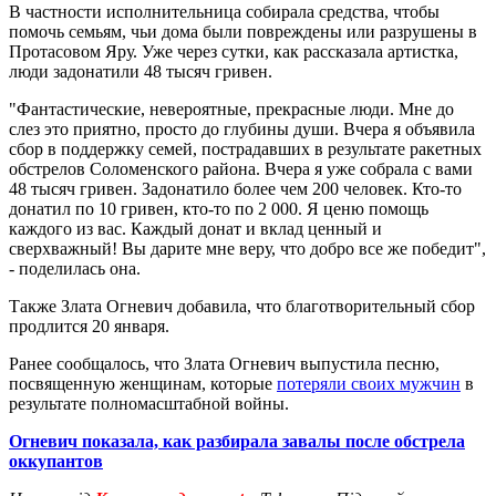
В частности исполнительница собирала средства, чтобы
помочь семьям, чьи дома были повреждены или разрушены в
Протасовом Яру. Уже через сутки, как рассказала артистка,
люди задонатили 48 тысяч гривен.
"Фантастические, невероятные, прекрасные люди. Мне до
слез это приятно, просто до глубины души. Вчера я объявила
сбор в поддержку семей, пострадавших в результате ракетных
обстрелов Соломенского района. Вчера я уже собрала с вами
48 тысяч гривен. Задонатило более чем 200 человек. Кто-то
донатил по 10 гривен, кто-то по 2 000. Я ценю помощь
каждого из вас. Каждый донат и вклад ценный и
сверхважный! Вы дарите мне веру, что добро все же победит",
- поделилась она.
Также Злата Огневич добавила, что благотворительный сбор
продлится 20 января.
Ранее сообщалось, что Злата Огневич выпустила песню,
посвященную женщинам, которые
потеряли своих мужчин
в
результате полномасштабной войны.
Огневич показала, как разбирала завалы после обстрела
оккупантов