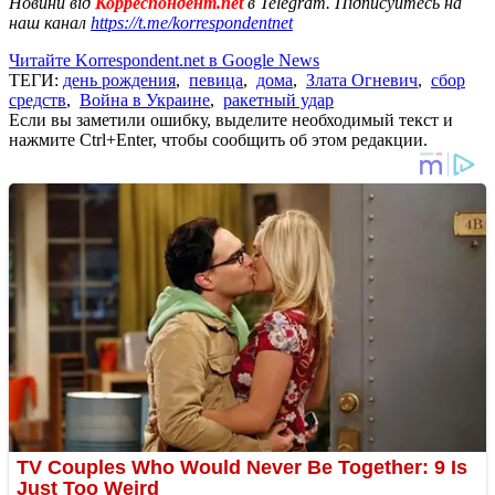
Новини від
Корреспондент.net
в Telegram. Підписуйтесь на
наш канал
https://t.me/korrespondentnet
Читайте Korrespondent.net в Google News
ТЕГИ:
день рождения
,
певица
,
дома
,
Злата Огневич
,
сбор
средств
,
Война в Украине
,
ракетный удар
Если вы заметили ошибку, выделите необходимый текст и
нажмите Ctrl+Enter, чтобы сообщить об этом редакции.