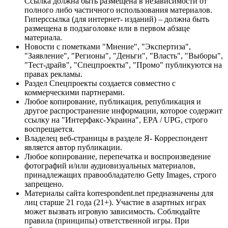
Ссылка должна быть размещена в независимости от
полного либо частичного использования материалов.
Гиперссылка (для интернет- изданий) – должна быть
размещена в подзаголовке или в первом абзаце
материала.
Новости с пометками "Мнение", "Экспертиза",
"Заявление", "Регионы", "Деньги", "Власть", "Выборы",
"Тест-драйв", "Спецпроекты", "Промо" публикуются на
правах рекламы.
Раздел Спецпроекты создается совместно с
коммерческими партнерами.
Любое копирование, публикация, републикация и
другое распространение информации, которое содержит
ссылку на "Интерфакс-Украина", EPA / UPG, строго
воспрещается.
Владелец веб-страницы в разделе Я- Корреспондент
является автор публикации.
Любое копирование, перепечатка и воспроизведение
фотографий и/или аудиовизуальных материалов,
принадлежащих правообладателю Getty Images, строго
запрещено.
Материалы сайта korrespondent.net предназначены для
лиц старше 21 года (21+). Участие в азартных играх
может вызвать игровую зависимость. Соблюдайте
правила (принципы) ответственной игры. При