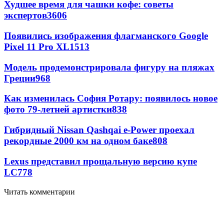
Худшее время для чашки кофе: советы
экспертов
3606
Появились изображения флагманского Google
Pixel 11 Pro XL
1513
Модель продемонстрировала фигуру на пляжах
Греции
968
Как изменилась София Ротару: появилось новое
фото 79-летней артистки
838
Гибридный Nissan Qashqai e-Power проехал
рекордные 2000 км на одном баке
808
Lexus представил прощальную версию купе
LC
778
Читать комментарии