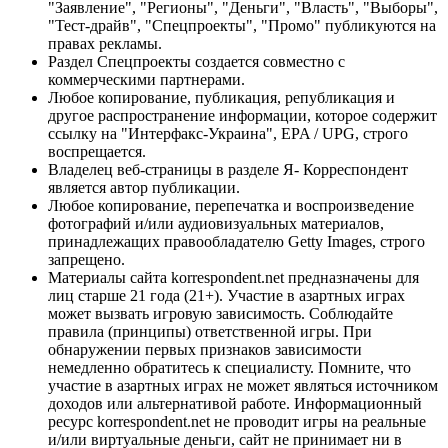
"Заявление", "Регионы", "Деньги", "Власть", "Выборы",
"Тест-драйв", "Спецпроекты", "Промо" публикуются на
правах рекламы.
Раздел Спецпроекты создается совместно с
коммерческими партнерами.
Любое копирование, публикация, републикация и
другое распространение информации, которое содержит
ссылку на "Интерфакс-Украина", EPA / UPG, строго
воспрещается.
Владелец веб-страницы в разделе Я- Корреспондент
является автор публикации.
Любое копирование, перепечатка и воспроизведение
фотографий и/или аудиовизуальных материалов,
принадлежащих правообладателю Getty Images, строго
запрещено.
Материалы сайта korrespondent.net предназначены для
лиц старше 21 года (21+). Участие в азартных играх
может вызвать игровую зависимость. Соблюдайте
правила (принципы) ответственной игры. При
обнаружении первых признаков зависимости
немедленно обратитесь к специалисту. Помните, что
участие в азартных играх не может являться источником
доходов или альтернативой работе. Информационный
ресурс korrespondent.net не проводит игры на реальные
и/или виртуальные деньги, сайт не принимает ни в