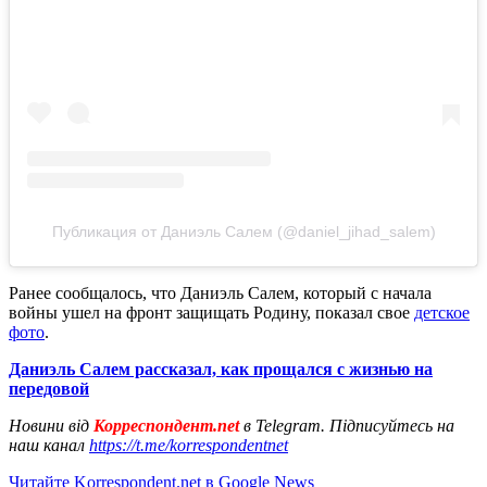
Публикация от Даниэль Салем (@daniel_jihad_salem)
Ранее сообщалось, что Даниэль Салем, который с начала
войны ушел на фронт защищать Родину, показал свое
детское
фото
.
Даниэль Салем рассказал, как прощался с жизнью на
передовой
Новини від
Корреспондент.net
в Telegram. Підписуйтесь на
наш канал
https://t.me/korrespondentnet
Читайте Korrespondent.net в Google News