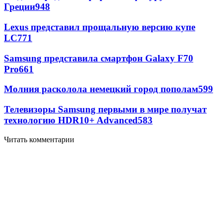
Греции
948
Lexus представил прощальную версию купе
LC
771
Samsung представила смартфон Galaxy F70
Pro
661
Молния расколола немецкий город пополам
599
Телевизоры Samsung первыми в мире получат
технологию HDR10+ Advanced
583
Читать комментарии