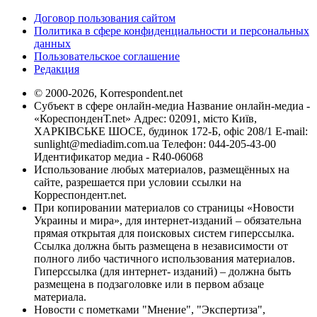
Договор пользования сайтом
Политика в сфере конфиденциальности и персональных
данных
Пользовательское соглашение
Редакция
© 2000-2026, Korrespondent.net
Субъект в сфере онлайн-медиа Название онлайн-медиа -
«КореспонденТ.net» Адрес: 02091, місто Київ,
ХАРКІВСЬКЕ ШОСЕ, будинок 172-Б, офіс 208/1 E-mail:
sunlight@mediadim.com.ua
Телефон: 044-205-43-00
Идентификатор медиа - R40-06068
Использование любых материалов, размещённых на
сайте, разрешается при условии ссылки на
Корреспондент.net.
При копировании материалов со страницы «Новости
Украины и мира», для интернет-изданий – обязательна
прямая открытая для поисковых систем гиперссылка.
Ссылка должна быть размещена в независимости от
полного либо частичного использования материалов.
Гиперссылка (для интернет- изданий) – должна быть
размещена в подзаголовке или в первом абзаце
материала.
Новости с пометками "Мнение", "Экспертиза",