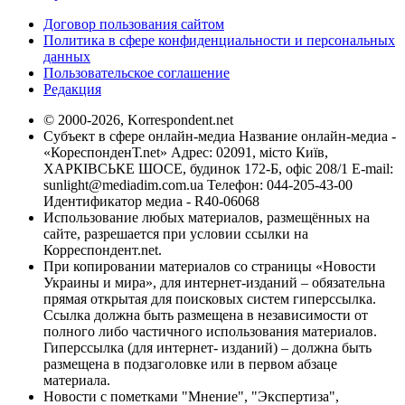
Договор пользования сайтом
Политика в сфере конфиденциальности и персональных
данных
Пользовательское соглашение
Редакция
© 2000-2026, Korrespondent.net
Субъект в сфере онлайн-медиа Название онлайн-медиа -
«КореспонденТ.net» Адрес: 02091, місто Київ,
ХАРКІВСЬКЕ ШОСЕ, будинок 172-Б, офіс 208/1 E-mail:
sunlight@mediadim.com.ua
Телефон: 044-205-43-00
Идентификатор медиа - R40-06068
Использование любых материалов, размещённых на
сайте, разрешается при условии ссылки на
Корреспондент.net.
При копировании материалов со страницы «Новости
Украины и мира», для интернет-изданий – обязательна
прямая открытая для поисковых систем гиперссылка.
Ссылка должна быть размещена в независимости от
полного либо частичного использования материалов.
Гиперссылка (для интернет- изданий) – должна быть
размещена в подзаголовке или в первом абзаце
материала.
Новости с пометками "Мнение", "Экспертиза",