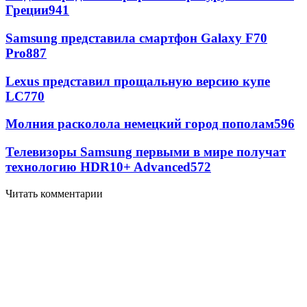
Греции
941
Samsung представила смартфон Galaxy F70
Pro
887
Lexus представил прощальную версию купе
LC
770
Молния расколола немецкий город пополам
596
Телевизоры Samsung первыми в мире получат
технологию HDR10+ Advanced
572
Читать комментарии