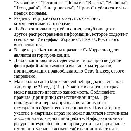
"Заявление", "Регионы", "Деньги", "Власть", "Выборы",
"Тест-драйв", "Спецпроекты", "Промо" публикуются на
правах рекламы.
Раздел Спецпроекты создается совместно с
коммерческими партнерами.
Любое копирование, публикация, републикация и
другое распространение информации, которое содержит
ссылку на "Интерфакс-Украина", EPA / UPG, строго
воспрещается.
Владелец веб-страницы в разделе Я- Корреспондент
является автор публикации.
Любое копирование, перепечатка и воспроизведение
фотографий и/или аудиовизуальных материалов,
принадлежащих правообладателю Getty Images, строго
запрещено.
Материалы сайта korrespondent.net предназначены для
лиц старше 21 года (21+). Участие в азартных играх
может вызвать игровую зависимость. Соблюдайте
правила (принципы) ответственной игры. При
обнаружении первых признаков зависимости
немедленно обратитесь к специалисту. Помните, что
участие в азартных играх не может являться источником
доходов или альтернативой работе. Информационный
ресурс korrespondent.net не проводит игры на реальные
и/или виртуальные деньги, сайт не принимает ни в