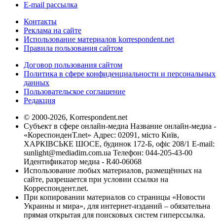
E-mail рассылка
Контакты
Реклама на сайте
Использование материалов korrespondent.net
Правила пользования сайтом
Договор пользования сайтом
Политика в сфере конфиденциальности и персональных
данных
Пользовательское соглашение
Редакция
© 2000-2026, Korrespondent.net
Субъект в сфере онлайн-медиа Название онлайн-медиа -
«КореспонденТ.net» Адрес: 02091, місто Київ,
ХАРКІВСЬКЕ ШОСЕ, будинок 172-Б, офіс 208/1 E-mail:
sunlight@mediadim.com.ua
Телефон: 044-205-43-00
Идентификатор медиа - R40-06068
Использование любых материалов, размещённых на
сайте, разрешается при условии ссылки на
Корреспондент.net.
При копировании материалов со страницы «Новости
Украины и мира», для интернет-изданий – обязательна
прямая открытая для поисковых систем гиперссылка.