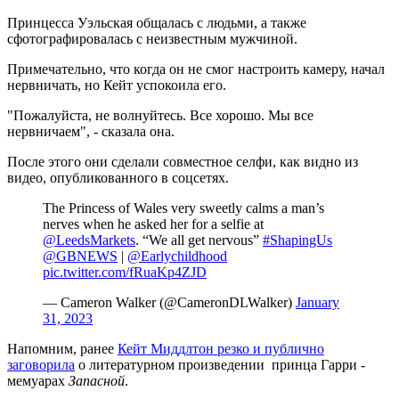
Принцесса Уэльская общалась с людьми, а также
сфотографировалась с неизвестным мужчиной.
Примечательно, что когда он не смог настроить камеру, начал
нервничать, но Кейт успокоила его.
"Пожалуйста, не волнуйтесь. Все хорошо. Мы все
нервничаем", - сказала она.
После этого они сделали совместное селфи, как видно из
видео, опубликованного в соцсетях.
The Princess of Wales very sweetly calms a man’s
nerves when he asked her for a selfie at
@LeedsMarkets
. “We all get nervous”
#ShapingUs
@GBNEWS
|
@Earlychildhood
pic.twitter.com/fRuaKp4ZJD
— Cameron Walker (@CameronDLWalker)
January
31, 2023
Напомним, ранее
Кейт Миддлтон резко и публично
заговорила
о литературном произведении принца Гарри -
мемуарах
Запасной
.