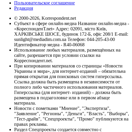
Пользовательское соглашение
Редакция
© 2000-2026, Korrespondent.net
Субъект в сфере онлайн-медиа Название онлайн-медиа -
«КореспонденТ.net» Адрес: 02091, місто Київ,
ХАРКІВСЬКЕ ШОСЕ, будинок 172-Б, офіс 208/1 E-mail:
sunlight@mediadim.com.ua
Телефон: 044-205-43-00
Идентификатор медиа - R40-06068
Использование любых материалов, размещённых на
сайте, разрешается при условии ссылки на
Корреспондент.net.
При копировании материалов со страницы «Новости
Украины и мира», для интернет-изданий – обязательна
прямая открытая для поисковых систем гиперссылка.
Ссылка должна быть размещена в независимости от
полного либо частичного использования материалов.
Гиперссылка (для интернет- изданий) – должна быть
размещена в подзаголовке или в первом абзаце
материала.
Новости с пометками "Мнение", "Экспертиза",
"Заявление", "Регионы", "Деньги", "Власть", "Выборы",
"Тест-драйв", "Спецпроекты", "Промо" публикуются на
правах рекламы.
Раздел Спецпроекты создается совместно с