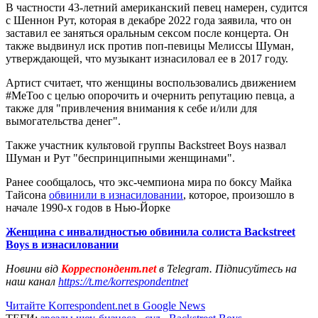
В частности 43-летний американский певец намерен, судится
с Шеннон Рут, которая в декабре 2022 года заявила, что он
заставил ее заняться оральным сексом после концерта. Он
также выдвинул иск против поп-певицы Мелиссы Шуман,
утверждающей, что музыкант изнасиловал ее в 2017 году.
Артист считает, что женщины воспользовались движением
#MeToo с целью опорочить и очернить репутацию певца, а
также для "привлечения внимания к себе и/или для
вымогательства денег".
Также участник культовой группы Backstreet Boys назвал
Шуман и Рут "беспринципными женщинами".
Ранее сообщалось, что экс-чемпиона мира по боксу Майка
Тайсона
обвинили в изнасиловании
, которое, произошло в
начале 1990-х годов в Нью-Йорке
Женщина с инвалидностью обвинила солиста Backstreet
Boys в изнасиловании
Новини від
Корреспондент.net
в Telegram. Підписуйтесь на
наш канал
https://t.me/korrespondentnet
Читайте Korrespondent.net в Google News