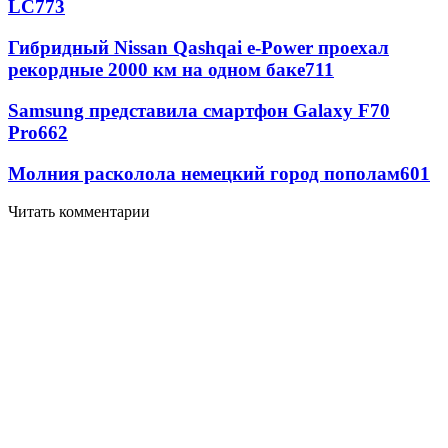
LC
773
Гибридный Nissan Qashqai e-Power проехал
рекордные 2000 км на одном баке
711
Samsung представила смартфон Galaxy F70
Pro
662
Молния расколола немецкий город пополам
601
Читать комментарии