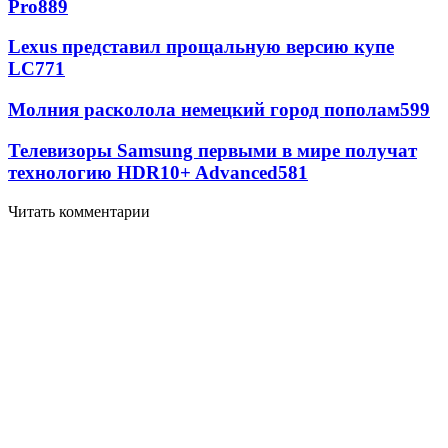
Pro
889
Lexus представил прощальную версию купе
LC
771
Молния расколола немецкий город пополам
599
Телевизоры Samsung первыми в мире получат
технологию HDR10+ Advanced
581
Читать комментарии