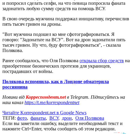
и попросил сделать селфи, на что певица попросила фаната
задонатить любую сумму средств на помощь ВСУ.
В свою очередь мужчина поддержал инициативу, перечислив
пять тысяч гривен на дроны.
"Вот мужчина подошел ко мне сфотографироваться. Я
говорю: "Задонатьте на ВСУ". Вот на дрон задонатили пять
тысяч гривен. Ну что, буду фотографироваться", - сказала
Полякова.
Ранее сообщалось, что Оля Полякова
открыла сбор средств
на
приобретение бионических протезов для украинцев,
пострадавших от войны.
Полякова вспомнила, как в Лондоне обматерила
россиянина
Новини від
Корреспондент.net
в Telegram. Підписуйтесь на
наш канал
https://t.me/korrespondentnet
Читайте Korrespondent.net в Google News
ТЕГИ:
фото
,
фанаты
,
ВСУ
,
дрон
,
Оля Полякова
Если вы заметили ошибку, выделите необходимый текст и
нажмите Ctrl+Enter, чтобы сообщить об этом редакции.