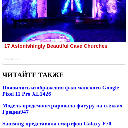
ЧИТАЙТЕ ТАКЖЕ
Появились изображения флагманского Google
Pixel 11 Pro XL
1426
Модель продемонстрировала фигуру на пляжах
Греции
947
Samsung представила смартфон Galaxy F70