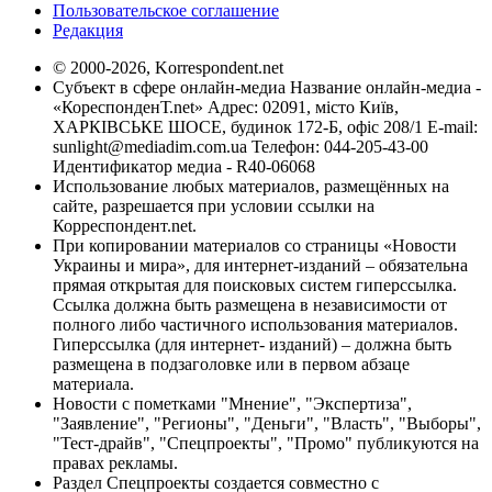
Пользовательское соглашение
Редакция
© 2000-2026, Korrespondent.net
Субъект в сфере онлайн-медиа Название онлайн-медиа -
«КореспонденТ.net» Адрес: 02091, місто Київ,
ХАРКІВСЬКЕ ШОСЕ, будинок 172-Б, офіс 208/1 E-mail:
sunlight@mediadim.com.ua
Телефон: 044-205-43-00
Идентификатор медиа - R40-06068
Использование любых материалов, размещённых на
сайте, разрешается при условии ссылки на
Корреспондент.net.
При копировании материалов со страницы «Новости
Украины и мира», для интернет-изданий – обязательна
прямая открытая для поисковых систем гиперссылка.
Ссылка должна быть размещена в независимости от
полного либо частичного использования материалов.
Гиперссылка (для интернет- изданий) – должна быть
размещена в подзаголовке или в первом абзаце
материала.
Новости с пометками "Мнение", "Экспертиза",
"Заявление", "Регионы", "Деньги", "Власть", "Выборы",
"Тест-драйв", "Спецпроекты", "Промо" публикуются на
правах рекламы.
Раздел Спецпроекты создается совместно с