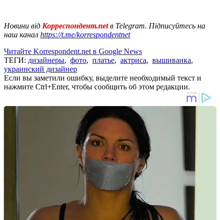
Новини від
Корреспондент.net
в Telegram. Підписуйтесь на
наш канал
https://t.me/korrespondentnet
Читайте Korrespondent.net в Google News
ТЕГИ:
дизайнеры
,
фото
,
платье
,
актриса
,
вышиванка
,
украинский дизайнер
Если вы заметили ошибку, выделите необходимый текст и
нажмите Ctrl+Enter, чтобы сообщить об этом редакции.