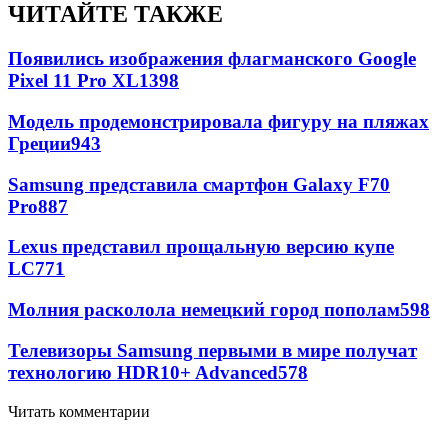
ЧИТАЙТЕ ТАКЖЕ
Появились изображения флагманского Google
Pixel 11 Pro XL
1398
Модель продемонстрировала фигуру на пляжах
Греции
943
Samsung представила смартфон Galaxy F70
Pro
887
Lexus представил прощальную версию купе
LC
771
Молния расколола немецкий город пополам
598
Телевизоры Samsung первыми в мире получат
технологию HDR10+ Advanced
578
Читать комментарии