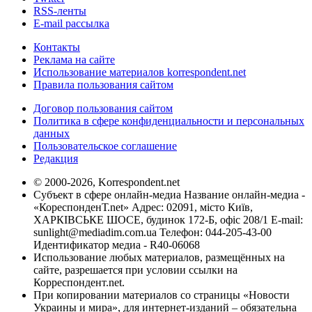
RSS-ленты
E-mail рассылка
Контакты
Реклама на сайте
Использование материалов korrespondent.net
Правила пользования сайтом
Договор пользования сайтом
Политика в сфере конфиденциальности и персональных
данных
Пользовательское соглашение
Редакция
© 2000-2026, Korrespondent.net
Субъект в сфере онлайн-медиа Название онлайн-медиа -
«КореспонденТ.net» Адрес: 02091, місто Київ,
ХАРКІВСЬКЕ ШОСЕ, будинок 172-Б, офіс 208/1 E-mail:
sunlight@mediadim.com.ua
Телефон: 044-205-43-00
Идентификатор медиа - R40-06068
Использование любых материалов, размещённых на
сайте, разрешается при условии ссылки на
Корреспондент.net.
При копировании материалов со страницы «Новости
Украины и мира», для интернет-изданий – обязательна