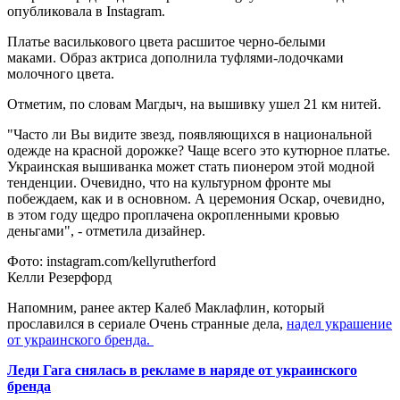
опубликовала в Instagram.
Платье василькового цвета расшитое черно-белыми
маками. Образ актриса дополнила туфлями-лодочками
молочного цвета.
Отметим, по словам Магдыч, на вышивку ушел 21 км нитей.
"Часто ли Вы видите звезд, появляющихся в национальной
одежде на красной дорожке? Чаще всего это кутюрное платье.
Украинская вышиванка может стать пионером этой модной
тенденции. Очевидно, что на культурном фронте мы
побеждаем, как и в основном. А церемония Оскар, очевидно,
в этом году щедро проплачена окропленными кровью
деньгами", - отметила дизайнер.
Фото: instagram.com/kellyrutherford
Келли Резерфорд
Напомним, ранее актер Калеб Маклафлин, который
прославился в сериале Очень странные дела,
надел украшение
от украинского бренда.
Леди Гага снялась в рекламе в наряде от украинского
бренда