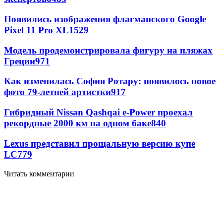
Появились изображения флагманского Google
Pixel 11 Pro XL
1529
Модель продемонстрировала фигуру на пляжах
Греции
971
Как изменилась София Ротару: появилось новое
фото 79-летней артистки
917
Гибридный Nissan Qashqai e-Power проехал
рекордные 2000 км на одном баке
840
Lexus представил прощальную версию купе
LC
779
Читать комментарии