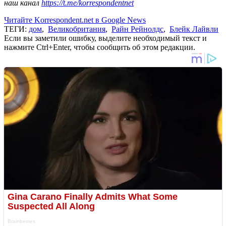
наш канал
https://t.me/korrespondentnet
Читайте Korrespondent.net в Google News
ТЕГИ:
дом
,
Великобритания
,
Райн Рейнолдс
,
Блейк Лайвли
Если вы заметили ошибку, выделите необходимый текст и
нажмите Ctrl+Enter, чтобы сообщить об этом редакции.