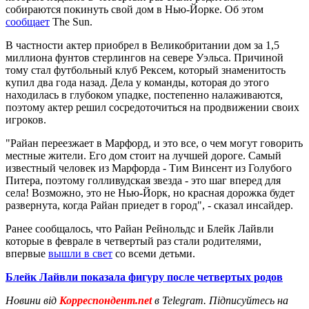
собираются покинуть свой дом в Нью-Йорке. Об этом
сообщает
The Sun.
В частности актер приобрел в Великобритании дом за 1,5
миллиона фунтов стерлингов на севере Уэльса. Причиной
тому стал футбольный клуб Рексем, который знаменитость
купил два года назад. Дела у команды, которая до этого
находилась в глубоком упадке, постепенно налаживаются,
поэтому актер решил сосредоточиться на продвижении своих
игроков.
"Райан переезжает в Марфорд, и это все, о чем могут говорить
местные жители. Его дом стоит на лучшей дороге. Самый
известный человек из Марфорда - Тим Винсент из Голубого
Питера, поэтому голливудская звезда - это шаг вперед для
села! Возможно, это не Нью-Йорк, но красная дорожка будет
развернута, когда Райан приедет в город", - сказал инсайдер.
Ранее сообщалось, что Райан Рейнольдс и Блейк Лайвли
которые в феврале в четвертый раз стали родителями,
впервые
вышли в свет
со всеми детьми.
Блейк Лайвли показала фигуру после четвертых родов
Новини від
Корреспондент.net
в Telegram. Підписуйтесь на