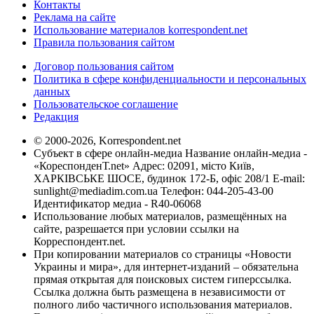
Контакты
Реклама на сайте
Использование материалов korrespondent.net
Правила пользования сайтом
Договор пользования сайтом
Политика в сфере конфиденциальности и персональных
данных
Пользовательское соглашение
Редакция
© 2000-2026, Korrespondent.net
Субъект в сфере онлайн-медиа Название онлайн-медиа -
«КореспонденТ.net» Адрес: 02091, місто Київ,
ХАРКІВСЬКЕ ШОСЕ, будинок 172-Б, офіс 208/1 E-mail:
sunlight@mediadim.com.ua
Телефон: 044-205-43-00
Идентификатор медиа - R40-06068
Использование любых материалов, размещённых на
сайте, разрешается при условии ссылки на
Корреспондент.net.
При копировании материалов со страницы «Новости
Украины и мира», для интернет-изданий – обязательна
прямая открытая для поисковых систем гиперссылка.
Ссылка должна быть размещена в независимости от
полного либо частичного использования материалов.