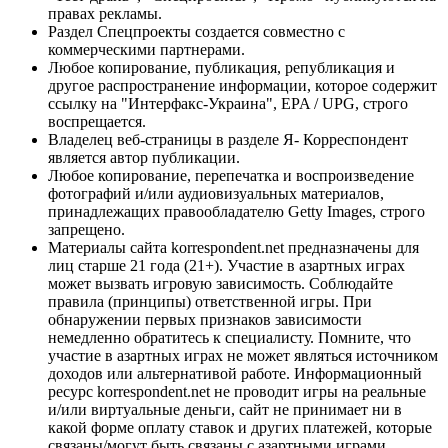
правах рекламы.
Раздел Спецпроекты создается совместно с
коммерческими партнерами.
Любое копирование, публикация, републикация и
другое распространение информации, которое содержит
ссылку на "Интерфакс-Украина", EPA / UPG, строго
воспрещается.
Владелец веб-страницы в разделе Я- Корреспондент
является автор публикации.
Любое копирование, перепечатка и воспроизведение
фотографий и/или аудиовизуальных материалов,
принадлежащих правообладателю Getty Images, строго
запрещено.
Материалы сайта korrespondent.net предназначены для
лиц старше 21 года (21+). Участие в азартных играх
может вызвать игровую зависимость. Соблюдайте
правила (принципы) ответственной игры. При
обнаружении первых признаков зависимости
немедленно обратитесь к специалисту. Помните, что
участие в азартных играх не может являться источником
доходов или альтернативой работе. Информационный
ресурс korrespondent.net не проводит игры на реальные
и/или виртуальные деньги, сайт не принимает ни в
какой форме оплату ставок и других платежей, которые
связаны/могут быть связаны с азартными играми,