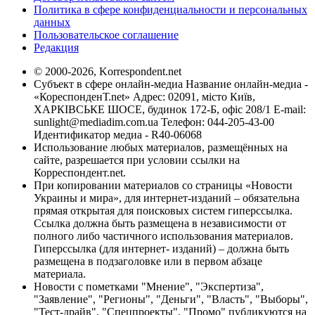
Политика в сфере конфиденциальности и персональных
данных
Пользовательское соглашение
Редакция
© 2000-2026, Korrespondent.net
Субъект в сфере онлайн-медиа Название онлайн-медиа -
«КореспонденТ.net» Адрес: 02091, місто Київ,
ХАРКІВСЬКЕ ШОСЕ, будинок 172-Б, офіс 208/1 E-mail:
sunlight@mediadim.com.ua
Телефон: 044-205-43-00
Идентификатор медиа - R40-06068
Использование любых материалов, размещённых на
сайте, разрешается при условии ссылки на
Корреспондент.net.
При копировании материалов со страницы «Новости
Украины и мира», для интернет-изданий – обязательна
прямая открытая для поисковых систем гиперссылка.
Ссылка должна быть размещена в независимости от
полного либо частичного использования материалов.
Гиперссылка (для интернет- изданий) – должна быть
размещена в подзаголовке или в первом абзаце
материала.
Новости с пометками "Мнение", "Экспертиза",
"Заявление", "Регионы", "Деньги", "Власть", "Выборы",
"Тест-драйв", "Спецпроекты", "Промо" публикуются на