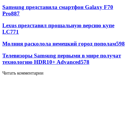
Samsung представила смартфон Galaxy F70
Pro
887
Lexus представил прощальную версию купе
LC
771
Молния расколола немецкий город пополам
598
Телевизоры Samsung первыми в мире получат
технологию HDR10+ Advanced
578
Читать комментарии