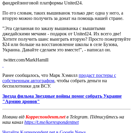
фандрейзинговой платформы United24.
По его словам, таких вышиванок только две: одна у него, а
вторую можно получить за донат на помощь нашей стране.
"Эта сделанная по заказу вышиванка с вышитыми
джедайскими мечами - подарок от United24. Их всего две!
Хотите получить шанс выиграть вторую? Просто пожертвуйте
$24 или больше на восстановление школы в селе Бузова,
Украина. Давайте сделаем это вместе!", - написал он.
twitter.com/MarkHamill
Ранее сообщалось, что Марк Хэмилл
продаст постеры с
собственным автографом
, чтобы собрать деньги на
беспилотники для ВСУ.
Звезда фильма Звездные войны помог собрать Украине
"Армию дронов"
Новини від
Корреспондент.net
в Telegram. Підписуйтесь на
наш канал
https://t.me/korrespondentnet
Читайте Korrespondent.net в Google News