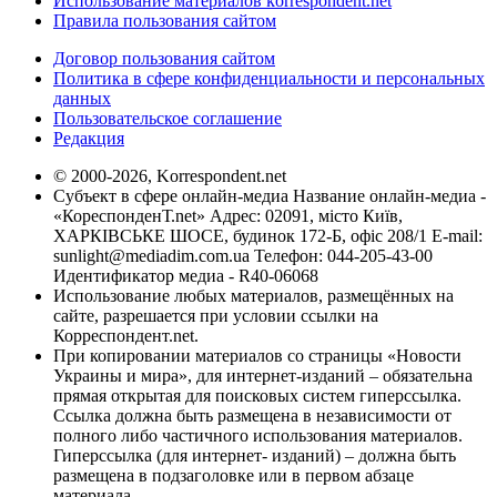
Использование материалов korrespondent.net
Правила пользования сайтом
Договор пользования сайтом
Политика в сфере конфиденциальности и персональных
данных
Пользовательское соглашение
Редакция
© 2000-2026, Korrespondent.net
Субъект в сфере онлайн-медиа Название онлайн-медиа -
«КореспонденТ.net» Адрес: 02091, місто Київ,
ХАРКІВСЬКЕ ШОСЕ, будинок 172-Б, офіс 208/1 E-mail:
sunlight@mediadim.com.ua
Телефон: 044-205-43-00
Идентификатор медиа - R40-06068
Использование любых материалов, размещённых на
сайте, разрешается при условии ссылки на
Корреспондент.net.
При копировании материалов со страницы «Новости
Украины и мира», для интернет-изданий – обязательна
прямая открытая для поисковых систем гиперссылка.
Ссылка должна быть размещена в независимости от
полного либо частичного использования материалов.
Гиперссылка (для интернет- изданий) – должна быть
размещена в подзаголовке или в первом абзаце
материала.