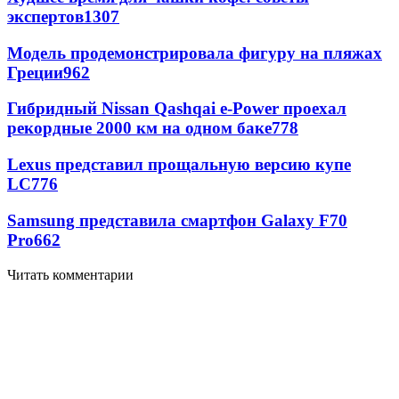
экспертов
1307
Модель продемонстрировала фигуру на пляжах
Греции
962
Гибридный Nissan Qashqai e-Power проехал
рекордные 2000 км на одном баке
778
Lexus представил прощальную версию купе
LC
776
Samsung представила смартфон Galaxy F70
Pro
662
Читать комментарии