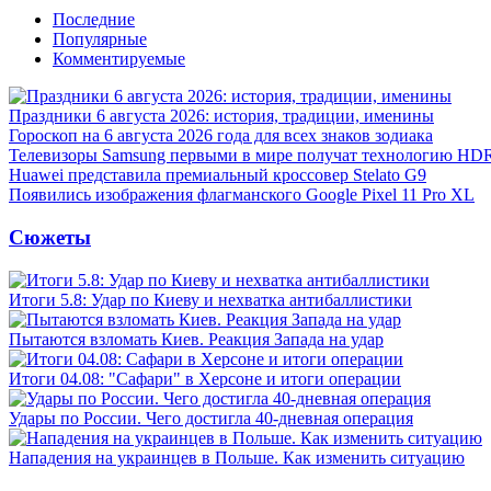
Последние
Популярные
Комментируемые
Праздники 6 августа 2026: история, традиции, именины
Гороскоп на 6 августа 2026 года для всех знаков зодиака
Телевизоры Samsung первыми в мире получат технологию HD
Huawei представила премиальный кроссовер Stelato G9
Появились изображения флагманского Google Pixel 11 Pro XL
Сюжеты
Итоги 5.8: Удар по Киеву и нехватка антибаллистики
Пытаются взломать Киев. Реакция Запада на удар
Итоги 04.08: "Сафари" в Херсоне и итоги операции
Удары по России. Чего достигла 40-дневная операция
Нападения на украинцев в Польше. Как изменить ситуацию