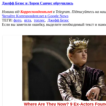
Джефф Безос и Лорен Санчес обручились
Новини від
Корреспондент.net
в Telegram. Підписуйтесь на на
Читайте Korrespondent.net в Google News
ТЕГИ:
фото
,
яхта
,
топлес
,
Джефф Безос
Если вы заметили ошибку, выделите необходимый текст и нажми