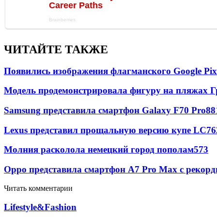
ЧИТАЙТЕ ТАКЖЕ
Появились изображения флагманского Google Pixe
Модель продемонстрировала фигуру на пляжах Г
Samsung представила смартфон Galaxy F70 Pro
88
Lexus представил прощальную версию купе LC
76
Молния расколола немецкий город пополам
573
Oppo представила смартфон A7 Pro Max с рекорд
Читать комментарии
Lifestyle&Fashion