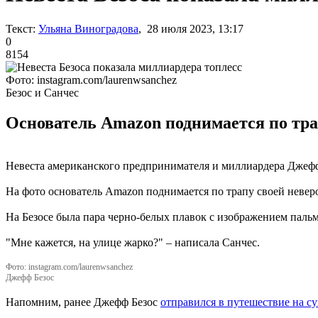
Текст:
Ульяна Виноградова
, 28 июля 2023, 13:17
0
8154
Фото: instagram.com/laurenwsanchez
Безос и Санчес
Основатель Amazon поднимается по тра
Невеста американского предпринимателя и миллиардера Джеффа 
На фото основатель Amazon поднимается по трапу своей неверо
На Безосе была пара черно-белых плавок с изображением пальм 
"Мне кажется, на улице жарко?" – написала Санчес.
Фото: instagram.com/laurenwsanchez
Джефф Безос
Напомним, ранее Джефф Безос
отправился в путешествие на с