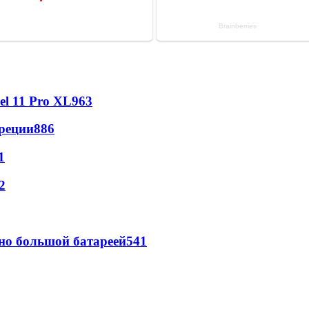
l 11 Pro XL
963
реции
886
1
2
но большой батареей
541