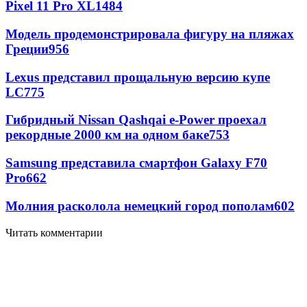
Pixel 11 Pro XL
1484
Модель продемонстрировала фигуру на пляжах
Греции
956
Lexus представил прощальную версию купе
LC
775
Гибридный Nissan Qashqai e-Power проехал
рекордные 2000 км на одном баке
753
Samsung представила смартфон Galaxy F70
Pro
662
Молния расколола немецкий город пополам
602
Читать комментарии