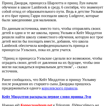
Принц Джордж, принцесса Шарлотта и принц Луи начали
обучение в школе Lambrook в среду, 6 сентября, что знаменует
собой отход от образовательного пути. Ведь в детстве Уильям
и его брат принц Гарри посещали школу Ludgrove, которые
были заведениями для мальчиков.
По данным источника, вместо того, чтобы отправлять своих
детей в одни и те же школы, принц Уильям и Кейт Миддлтон
решили найти школу совместного обучения, которую все трое
детей могли бы посещать вместе, добавив, что школа
Lambrook обеспечила конфиденциальность принца и
принцессы Уэльских, пока их дети учатся.
"Принц и принцесса Уэльские сделали все возможное, чтобы
оградить своих детей от давления на их будущее, чтобы они
могли наслаждаться нормальным детством", - сказал
источник.
Ранее сообщалось, что Кейт Миддлтон и принцу Уильяму
после рождения их старшего сына Джорджа пришлось
придерживаться одного
королевского правила
.
Кейт Миддлтон раскрыла первое слово принца Луи
Новини від
Корреспондент.net
в Telegram. Підписуйтесь на