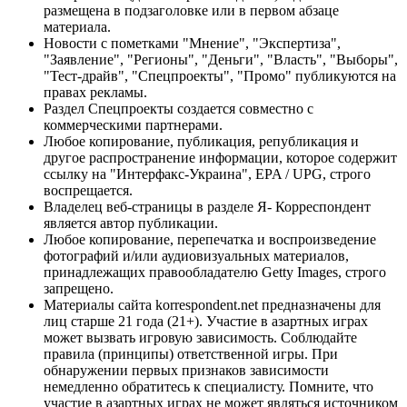
размещена в подзаголовке или в первом абзаце
материала.
Новости с пометками "Мнение", "Экспертиза",
"Заявление", "Регионы", "Деньги", "Власть", "Выборы",
"Тест-драйв", "Спецпроекты", "Промо" публикуются на
правах рекламы.
Раздел Спецпроекты создается совместно с
коммерческими партнерами.
Любое копирование, публикация, републикация и
другое распространение информации, которое содержит
ссылку на "Интерфакс-Украина", EPA / UPG, строго
воспрещается.
Владелец веб-страницы в разделе Я- Корреспондент
является автор публикации.
Любое копирование, перепечатка и воспроизведение
фотографий и/или аудиовизуальных материалов,
принадлежащих правообладателю Getty Images, строго
запрещено.
Материалы сайта korrespondent.net предназначены для
лиц старше 21 года (21+). Участие в азартных играх
может вызвать игровую зависимость. Соблюдайте
правила (принципы) ответственной игры. При
обнаружении первых признаков зависимости
немедленно обратитесь к специалисту. Помните, что
участие в азартных играх не может являться источником