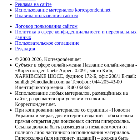
Реклама на сайте
Использование материалов korrespondent.net
Правила пользования сайтом
Договор пользования сайтом
Политика в сфере конфиденциальности и персональных
данных
Пользовательское соглашение
Редакция
© 2000-2026, Korrespondent.net
Субъект в сфере онлайн-медиа Название онлайн-медиа -
«КореспонденТ.net» Адрес: 02091, місто Київ,
ХАРКІВСЬКЕ ШОСЕ, будинок 172-Б, офіс 208/1 E-mail:
sunlight@mediadim.com.ua
Телефон: 044-205-43-00
Идентификатор медиа - R40-06068
Использование любых материалов, размещённых на
сайте, разрешается при условии ссылки на
Корреспондент.net.
При копировании материалов со страницы «Новости
Украины и мира», для интернет-изданий – обязательна
прямая открытая для поисковых систем гиперссылка.
Ссылка должна быть размещена в независимости от
полного либо частичного использования материалов.
Гиперссылка (для интернет- изданий) – должна быть