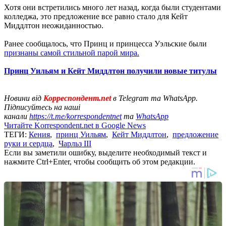
Хотя они встретились много лет назад, когда были студентами
колледжа, это предложение все равно стало для Кейт
Миддлтон неожиданностью.
Ранее сообщалось, что Принц и принцесса Уэльские были
признаны самой стильной парой мира.
Принц Уильям и Кейт Миддлтон получили новые титулы
Новини від
Корреспондент.net
в Telegram та WhatsApp.
Підписуйтесь на наші
канали
https://t.me/korrespondentnet
та
WhatsApp
Читайте Korrespondent.net в Google News
ТЕГИ:
Кения
,
принц Уильям
,
Кейт Миддлтон
,
предложение
руки и сердца
,
Чарльз ІІІ
Если вы заметили ошибку, выделите необходимый текст и
нажмите Ctrl+Enter, чтобы сообщить об этом редакции.