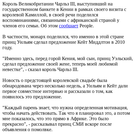
Король Великобритании Чарльз III, выступивший на
государственном банкете в Кении в рамках своего визита с
королевой Камиллой, в своей речи поделился
воспоминаниями, связанными с африканской страной у
членов его семьи. Об этом
сообщает
People.
В частности, монарх поделился, что именно в этой стране
принц Уильям сделал предложение Кейт Миддлтон в 2010
году.
"Именно здесь, перед горой Кения, мой сын, принц Уэльский,
сделал предложение своей жене, теперь моей любимой
невестке", - сказал король Чарльз III.
Новость о предстоящей королевской свадьбе была
обнародована через несколько недель, а Уильям и Кейт дали
первое совместное интервью и рассказали о том, как
появилось это предложение.
"Каждый парень знает, что нужна определенная мотивация,
чтобы начать действовать. Так что я планировал это, а потом
мне показалось, что это прямо в Африке. Это было
прекрасно", - рассказывал принц СМИ вскоре после
объявления о помолвке.