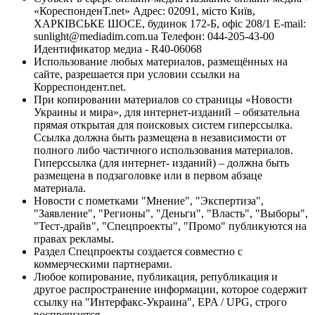
«КореспонденТ.net» Адрес: 02091, місто Київ,
ХАРКІВСЬКЕ ШОСЕ, будинок 172-Б, офіс 208/1 E-mail:
sunlight@mediadim.com.ua
Телефон: 044-205-43-00
Идентификатор медиа - R40-06068
Использование любых материалов, размещённых на
сайте, разрешается при условии ссылки на
Корреспондент.net.
При копировании материалов со страницы «Новости
Украины и мира», для интернет-изданий – обязательна
прямая открытая для поисковых систем гиперссылка.
Ссылка должна быть размещена в независимости от
полного либо частичного использования материалов.
Гиперссылка (для интернет- изданий) – должна быть
размещена в подзаголовке или в первом абзаце
материала.
Новости с пометками "Мнение", "Экспертиза",
"Заявление", "Регионы", "Деньги", "Власть", "Выборы",
"Тест-драйв", "Спецпроекты", "Промо" публикуются на
правах рекламы.
Раздел Спецпроекты создается совместно с
коммерческими партнерами.
Любое копирование, публикация, републикация и
другое распространение информации, которое содержит
ссылку на "Интерфакс-Украина", EPA / UPG, строго
воспрещается.