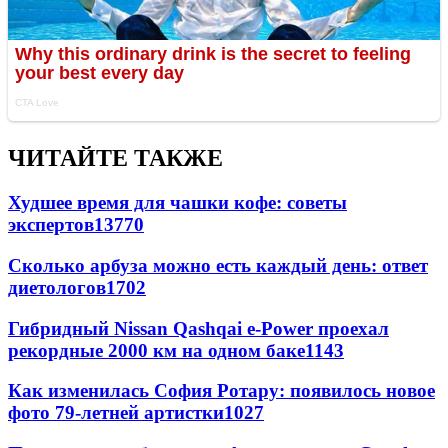
ЧИТАЙТЕ ТАКЖЕ
Худшее время для чашки кофе: советы
экспертов
13770
Сколько арбуза можно есть каждый день: ответ
диетологов
1702
Гибридный Nissan Qashqai e-Power проехал
рекордные 2000 км на одном баке
1143
Как изменилась София Ротару: появилось новое
фото 79-летней артистки
1027