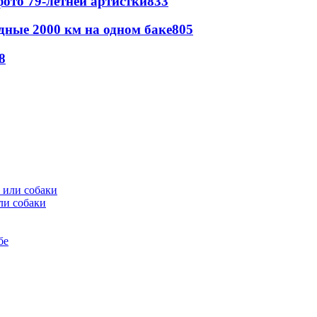
ото 79-летней артистки
833
дные 2000 км на одном баке
805
8
ли собаки
бе