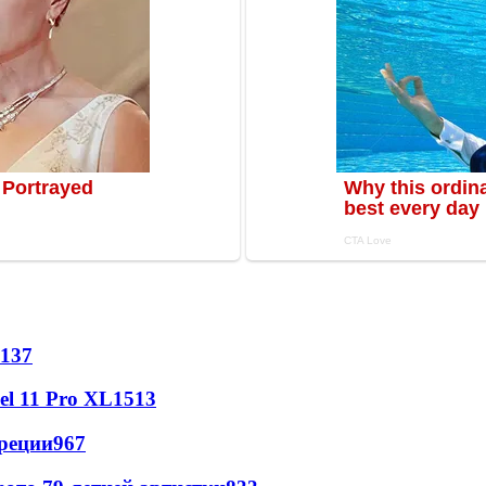
137
l 11 Pro XL
1513
реции
967