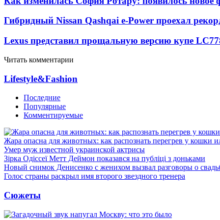
Как изменилась София Ротару: появилось новое ф
Гибридный Nissan Qashqai e-Power проехал рекор
Lexus представил прощальную версию купе LC
77
Читать комментарии
Lifestyle&Fashion
Последние
Популярные
Комментируемые
Жара опасна для животных: как распознать перегрев у кошки и
Умер муж известной украинской актрисы
Зірка Одіссеї Метт Деймон показався на публіці з доньками
Новый снимок Денисенко с женихом вызвал разговоры о свадь
Голос страны раскрыл имя второго звездного тренера
Сюжеты