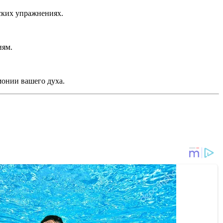
еских упражнениях.
иям.
монии вашего духа.