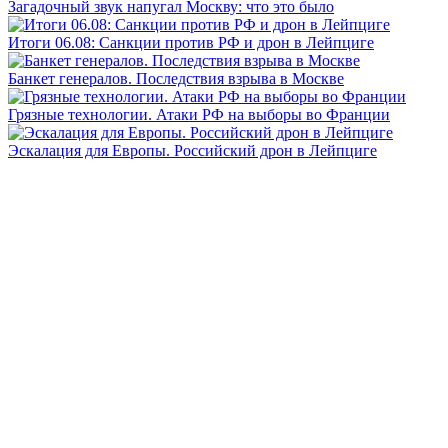
Загадочный звук напугал Москву: что это было
Итоги 06.08: Санкции против РФ и дрон в Лейпциге
Банкет генералов. Последствия взрыва в Москве
Грязные технологии. Атаки РФ на выборы во Франции
Эскалация для Европы. Российский дрон в Лейпциге