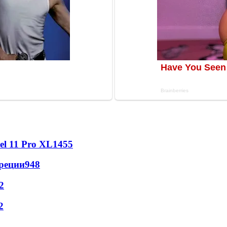
l 11 Pro XL
1455
реции
948
2
2