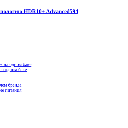
ехнологию HDR10+ Advanced
594
на одном баке
лем бренда
не питания