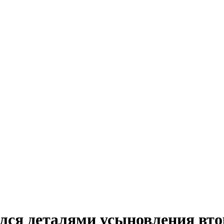
ся деталями усыновления вто