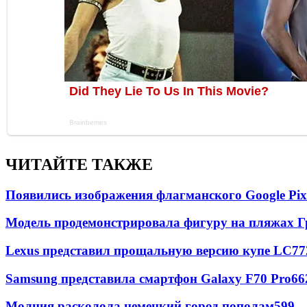
ЧИТАЙТЕ ТАКЖЕ
Появились изображения флагманского Google Pixe
Модель продемонстрировала фигуру на пляжах Г
Lexus представил прощальную версию купе LC
77
Samsung представила смартфон Galaxy F70 Pro
66
Молния расколола немецкий город пополам
599