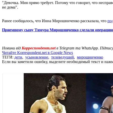
"Девочка. Мия прямо требует. Потому что говорит, что несправе
не дома".
Ранее сообщалось, что Инна Мирошниченко рассказала, что
по
Приемному сыну Тимура Мирошниченко сделали операцию
Новини від
Корреспондент.net
в Telegram та WhatsApp. Підпис
Читайте Korrespondent.net в Google News
ТЕГИ:
дети
,
усыновление
,
телеведущий
,
мирошниченко
Если вы заметили ошибку, выделите необходимый текст и нажми