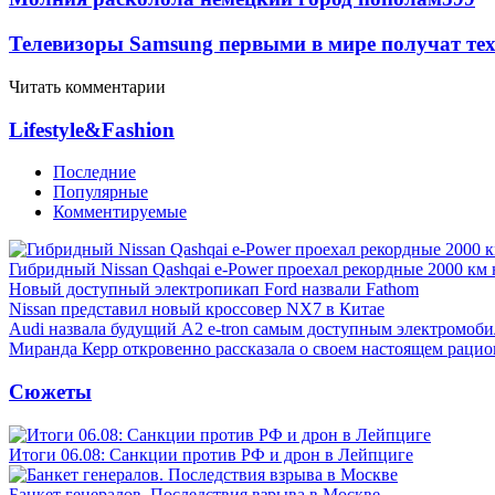
Телевизоры Samsung первыми в мире получат т
Читать комментарии
Lifestyle&Fashion
Последние
Популярные
Комментируемые
Гибридный Nissan Qashqai e-Power проехал рекордные 2000 км 
Новый доступный электропикап Ford назвали Fathom
Nissan представил новый кроссовер NX7 в Китае
Audi назвала будущий A2 e-tron самым доступным электромоби
Миранда Керр откровенно рассказала о своем настоящем рацио
Сюжеты
Итоги 06.08: Санкции против РФ и дрон в Лейпциге
Банкет генералов. Последствия взрыва в Москве