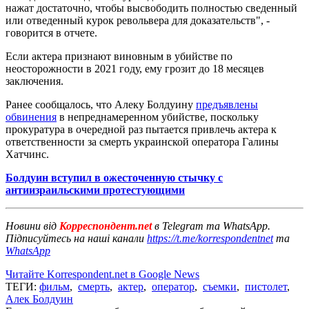
нажат достаточно, чтобы высвободить полностью сведенный
или отведенный курок револьвера для доказательств", -
говорится в отчете.
Если актера признают виновным в убийстве по
неосторожности в 2021 году, ему грозит до 18 месяцев
заключения.
Ранее сообщалось, что Алеку Болдуину
предъявлены
обвинения
в непреднамеренном убийстве, поскольку
прокуратура в очередной раз пытается привлечь актера к
ответственности за смерть украинской оператора Галины
Хатчинс.
Болдуин вступил в ожесточенную стычку с
антиизраильскими протестующими
Новини від
Корреспондент.net
в Telegram та WhatsApp.
Підписуйтесь на наші канали
https://t.me/korrespondentnet
та
WhatsApp
Читайте Korrespondent.net в Google News
ТЕГИ:
фильм
,
смерть
,
актер
,
оператор
,
съемки
,
пистолет
,
Алек Болдуин