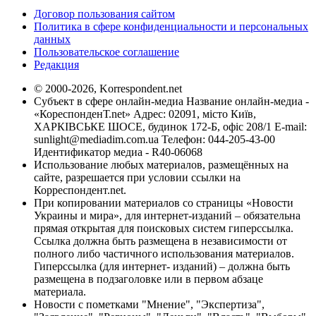
Договор пользования сайтом
Политика в сфере конфиденциальности и персональных
данных
Пользовательское соглашение
Редакция
© 2000-2026, Korrespondent.net
Субъект в сфере онлайн-медиа Название онлайн-медиа -
«КореспонденТ.net» Адрес: 02091, місто Київ,
ХАРКІВСЬКЕ ШОСЕ, будинок 172-Б, офіс 208/1 E-mail:
sunlight@mediadim.com.ua
Телефон: 044-205-43-00
Идентификатор медиа - R40-06068
Использование любых материалов, размещённых на
сайте, разрешается при условии ссылки на
Корреспондент.net.
При копировании материалов со страницы «Новости
Украины и мира», для интернет-изданий – обязательна
прямая открытая для поисковых систем гиперссылка.
Ссылка должна быть размещена в независимости от
полного либо частичного использования материалов.
Гиперссылка (для интернет- изданий) – должна быть
размещена в подзаголовке или в первом абзаце
материала.
Новости с пометками "Мнение", "Экспертиза",