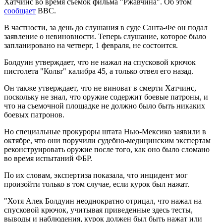
Хатчинс во время съемок фильма "Ржавчина". Об этом
сообщает
BBC.
В частности, за день до слушания в суде Санта-Фе он подал
заявление о невиновности. Теперь слушание, которое было
запланировано на четверг, 1 февраля, не состоится.
Болдуин утверждает, что не нажал на спусковой крючок
пистолета "Кольт" калибра 45, а только отвел его назад.
Он также утверждает, что не виноват в смерти Хатчинс,
поскольку не знал, что оружие содержит боевые патроны, и
что на съемочной площадке не должно было быть никаких
боевых патронов.
Но специальные прокуроры штата Нью-Мексико заявили в
октябре, что они поручили судебно-медицинским экспертам
реконструировать оружие после того, как оно было сломано
во время испытаний ФБР.
По их словам, экспертиза показала, что инцидент мог
произойти только в том случае, если курок был нажат.
"Хотя Алек Болдуин неоднократно отрицал, что нажал на
спусковой крючок, учитывая приведенные здесь тесты,
выводы и наблюдения, курок должен был быть нажат или