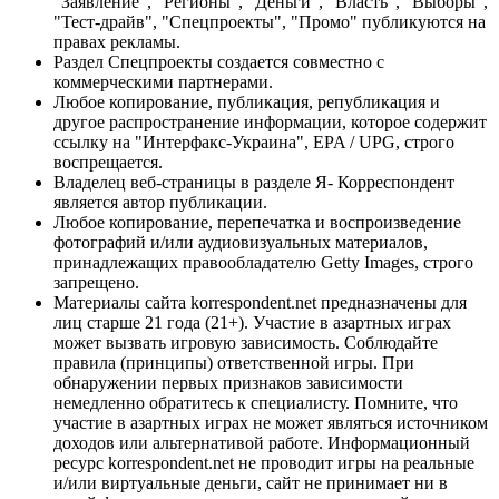
"Заявление", "Регионы", "Деньги", "Власть", "Выборы",
"Тест-драйв", "Спецпроекты", "Промо" публикуются на
правах рекламы.
Раздел Спецпроекты создается совместно с
коммерческими партнерами.
Любое копирование, публикация, републикация и
другое распространение информации, которое содержит
ссылку на "Интерфакс-Украина", EPA / UPG, строго
воспрещается.
Владелец веб-страницы в разделе Я- Корреспондент
является автор публикации.
Любое копирование, перепечатка и воспроизведение
фотографий и/или аудиовизуальных материалов,
принадлежащих правообладателю Getty Images, строго
запрещено.
Материалы сайта korrespondent.net предназначены для
лиц старше 21 года (21+). Участие в азартных играх
может вызвать игровую зависимость. Соблюдайте
правила (принципы) ответственной игры. При
обнаружении первых признаков зависимости
немедленно обратитесь к специалисту. Помните, что
участие в азартных играх не может являться источником
доходов или альтернативой работе. Информационный
ресурс korrespondent.net не проводит игры на реальные
и/или виртуальные деньги, сайт не принимает ни в