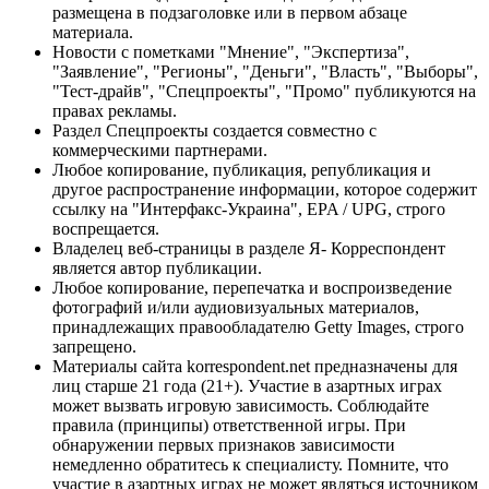
размещена в подзаголовке или в первом абзаце
материала.
Новости с пометками "Мнение", "Экспертиза",
"Заявление", "Регионы", "Деньги", "Власть", "Выборы",
"Тест-драйв", "Спецпроекты", "Промо" публикуются на
правах рекламы.
Раздел Спецпроекты создается совместно с
коммерческими партнерами.
Любое копирование, публикация, републикация и
другое распространение информации, которое содержит
ссылку на "Интерфакс-Украина", EPA / UPG, строго
воспрещается.
Владелец веб-страницы в разделе Я- Корреспондент
является автор публикации.
Любое копирование, перепечатка и воспроизведение
фотографий и/или аудиовизуальных материалов,
принадлежащих правообладателю Getty Images, строго
запрещено.
Материалы сайта korrespondent.net предназначены для
лиц старше 21 года (21+). Участие в азартных играх
может вызвать игровую зависимость. Соблюдайте
правила (принципы) ответственной игры. При
обнаружении первых признаков зависимости
немедленно обратитесь к специалисту. Помните, что
участие в азартных играх не может являться источником