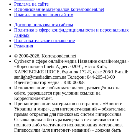
Реклама на сайте
Использование материалов korrespondent.net
Правила пользования сайтом
Договор пользования сайтом
Политика в сфере конфиденциальности и персональных
данных
Пользовательское соглашение
Редакция
© 2000-2026, Korrespondent.net
Субъект в сфере онлайн-медиа Название онлайн-медиа -
«КореспонденТ.net» Адрес: 02091, місто Київ,
ХАРКІВСЬКЕ ШОСЕ, будинок 172-Б, офіс 208/1 E-mail:
sunlight@mediadim.com.ua
Телефон: 044-205-43-00
Идентификатор медиа - R40-06068
Использование любых материалов, размещённых на
сайте, разрешается при условии ссылки на
Корреспондент.net.
При копировании материалов со страницы «Новости
Украины и мира», для интернет-изданий – обязательна
прямая открытая для поисковых систем гиперссылка.
Ссылка должна быть размещена в независимости от
полного либо частичного использования материалов.
Гиперссылка (для интернет- изданий) – должна быть