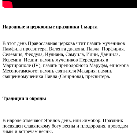
Народные и церковные праздники 1 марта
В этот день Православная церковь чтит память мучеников
Памфила пресвитера, Валента диакона, Павла, Порфирия,
Селевкия, Феодула, Иулиана, Самуила, Илии, Даниила,
Иеремии, Исаии; память мучеников Персидских в
Мартирополе (IV); память преподобного Маруфы, епископа
Месопотамского; память святителя Макария; память
священномученика Павла (Смирнова), пресвитера.
Традиции и обряды
В народе отмечают Ярилов день, или Зимобор. Праздник
посвящен славянскому богу весны и плодородия, проводам
зимы и встречам весны.