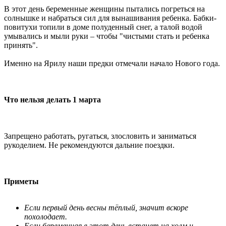
В этот день беременные женщины пытались погреться на
солнышке и набраться сил для вынашивания ребенка. Бабки-
повитухи топили в доме полуденный снег, а талой водой
умывались и мыли руки – чтобы "чистыми стать и ребенка
принять".
Именно на Ярилу наши предки отмечали начало Нового года.
Что нельзя делать 1 марта
Запрещено работать, ругаться, злословить и заниматься
рукоделием. Не рекомендуются дальние поездки.
Приметы
Если первый день весны тёплый, значит вскоре
похолодает.
Если беременная в этот день встанет на холм и