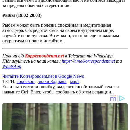
Займитесь чем-то вдохновляющим вас и не бойтесь выходить
за пределы обычных стереотипов.
Рыбы (19.02-20.03)
Рыбам может быть полезна спокойная и медитативная
атмосфера. Сосредоточьтесь на своем внутреннем мире,
изучайте свои чувства. Возможно, это приведет к важным
открытиям и новым инсайтам.
Новини від
Корреспондент.net
в Telegram та WhatsApp.
Підписуйтесь на наші канали
https://t.me/korrespondentnet
та
WhatsApp
Читайте Korrespondent.net в Google News
ТЕГИ:
гороскоп
,
знаки Зодиака
,
март
Если вы заметили ошибку, выделите необходимый текст и
нажмите Ctrl+Enter, чтобы сообщить об этом редакции.