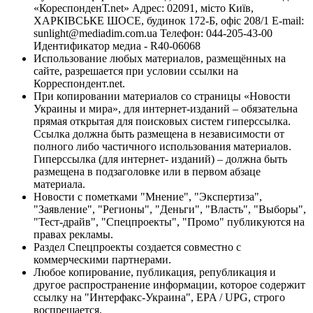
«КореспонденТ.net» Адрес: 02091, місто Київ,
ХАРКІВСЬКЕ ШОСЕ, будинок 172-Б, офіс 208/1 E-mail:
sunlight@mediadim.com.ua
Телефон: 044-205-43-00
Идентификатор медиа - R40-06068
Использование любых материалов, размещённых на
сайте, разрешается при условии ссылки на
Корреспондент.net.
При копировании материалов со страницы «Новости
Украины и мира», для интернет-изданий – обязательна
прямая открытая для поисковых систем гиперссылка.
Ссылка должна быть размещена в независимости от
полного либо частичного использования материалов.
Гиперссылка (для интернет- изданий) – должна быть
размещена в подзаголовке или в первом абзаце
материала.
Новости с пометками "Мнение", "Экспертиза",
"Заявление", "Регионы", "Деньги", "Власть", "Выборы",
"Тест-драйв", "Спецпроекты", "Промо" публикуются на
правах рекламы.
Раздел Спецпроекты создается совместно с
коммерческими партнерами.
Любое копирование, публикация, републикация и
другое распространение информации, которое содержит
ссылку на "Интерфакс-Украина", EPA / UPG, строго
воспрещается.