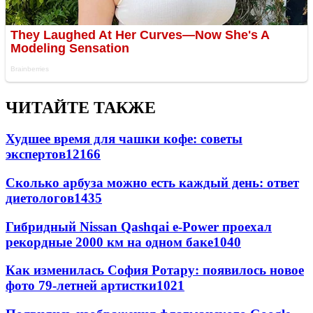
ЧИТАЙТЕ ТАКЖЕ
Худшее время для чашки кофе: советы
экспертов
12166
Сколько арбуза можно есть каждый день: ответ
диетологов
1435
Гибридный Nissan Qashqai e-Power проехал
рекордные 2000 км на одном баке
1040
Как изменилась София Ротару: появилось новое
фото 79-летней артистки
1021