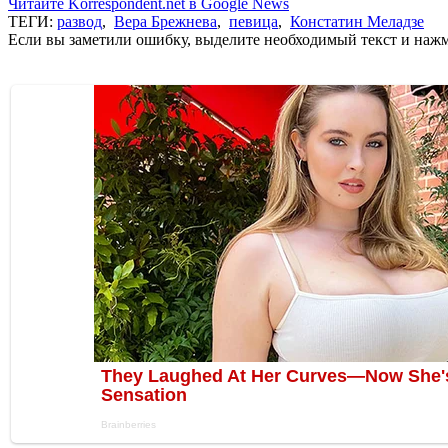
Читайте Korrespondent.net в Google News
ТЕГИ:
развод
,
Вера Брежнева
,
певица
,
Констатин Меладзе
Если вы заметили ошибку, выделите необходимый текст и нажми