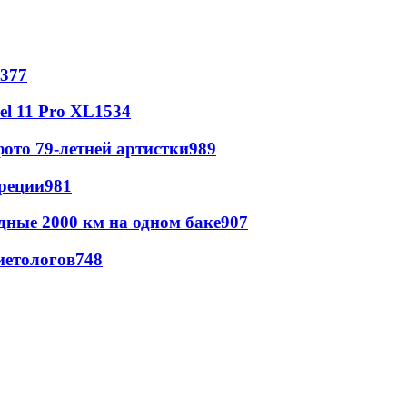
377
l 11 Pro XL
1534
ото 79-летней артистки
989
реции
981
дные 2000 км на одном баке
907
иетологов
748