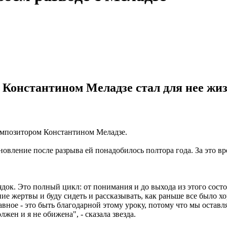
 Константином Меладзе стал для нее жиз
композитором Константином Меладзе.
новление после разрыва ей понадобилось полтора года. За это в
ядок. Это полный цикл: от понимания и до выхода из этого сост
яние жертвы и буду сидеть и рассказывать, как раньше все было х
лавное - это быть благодарной этому уроку, потому что мы остав
лжен и я не обижена", - сказала звезда.