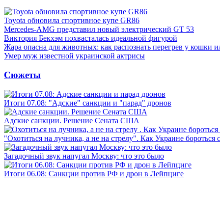
Toyota обновила спортивное купе GR86
Mercedes-AMG представил новый электрический GT 53
Виктория Бекхэм похвасталась идеальной фигурой
Жара опасна для животных: как распознать перегрев у кошки и
Умер муж известной украинской актрисы
Сюжеты
Итоги 07.08: "Адские" санкции и "парад" дронов
Адские санкции. Решение Сената США
"Охотиться на лучника, а не на стрелу". Как Украине бороться 
Загадочный звук напугал Москву: что это было
Итоги 06.08: Санкции против РФ и дрон в Лейпциге