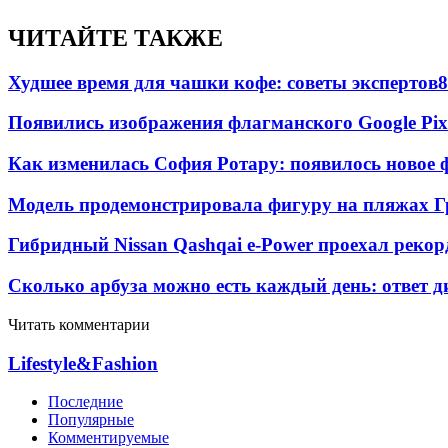
ЧИТАЙТЕ ТАКЖЕ
Худшее время для чашки кофе: советы экспертов
8
Появились изображения флагманского Google Pixe
Как изменилась София Ротару: появилось новое ф
Модель продемонстрировала фигуру на пляжах Г
Гибридный Nissan Qashqai e-Power проехал рекор
Сколько арбуза можно есть каждый день: ответ д
Читать комментарии
Lifestyle&Fashion
Последние
Популярные
Комментируемые