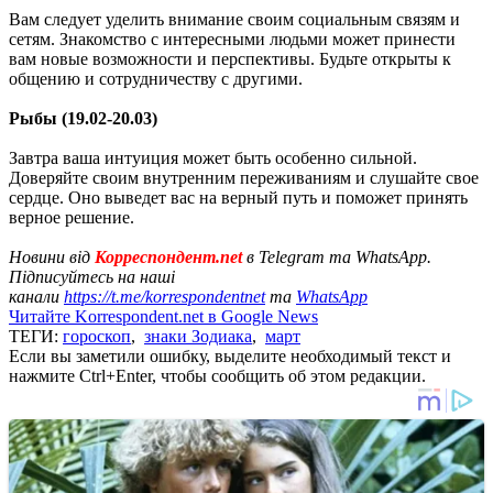
Вам следует уделить внимание своим социальным связям и
сетям. Знакомство с интересными людьми может принести
вам новые возможности и перспективы. Будьте открыты к
общению и сотрудничеству с другими.
Рыбы (19.02-20.03)
Завтра ваша интуиция может быть особенно сильной.
Доверяйте своим внутренним переживаниям и слушайте свое
сердце. Оно выведет вас на верный путь и поможет принять
верное решение.
Новини від
Корреспондент.net
в Telegram та WhatsApp.
Підписуйтесь на наші
канали
https://t.me/korrespondentnet
та
WhatsApp
Читайте Korrespondent.net в Google News
ТЕГИ:
гороскоп
,
знаки Зодиака
,
март
Если вы заметили ошибку, выделите необходимый текст и
нажмите Ctrl+Enter, чтобы сообщить об этом редакции.