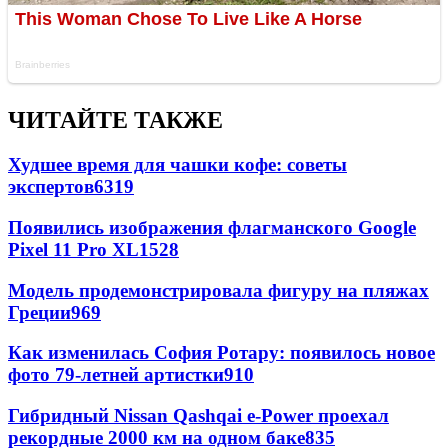
ЧИТАЙТЕ ТАКЖЕ
Худшее время для чашки кофе: советы
экспертов
6319
Появились изображения флагманского Google
Pixel 11 Pro XL
1528
Модель продемонстрировала фигуру на пляжах
Греции
969
Как изменилась София Ротару: появилось новое
фото 79-летней артистки
910
Гибридный Nissan Qashqai e-Power проехал
рекордные 2000 км на одном баке
835