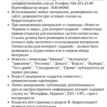
sunlight@mediadim.com.ua
Телефон: 044-205-43-00
Идентификатор медиа - R40-06068
Использование любых материалов, размещённых на
сайте, разрешается при условии ссылки на
Корреспондент.net.
При копировании материалов со страницы «Новости
Украины и мира», для интернет-изданий – обязательна
прямая открытая для поисковых систем гиперссылка.
Ссылка должна быть размещена в независимости от
полного либо частичного использования материалов.
Гиперссылка (для интернет- изданий) – должна быть
размещена в подзаголовке или в первом абзаце
материала.
Новости с пометками "Мнение", "Экспертиза",
"Заявление", "Регионы", "Деньги", "Власть", "Выборы",
"Тест-драйв", "Спецпроекты", "Промо" публикуются на
правах рекламы.
Раздел Спецпроекты создается совместно с
коммерческими партнерами.
Любое копирование, публикация, републикация и
другое распространение информации, которое содержит
ссылку на "Интерфакс-Украина", EPA / UPG, строго
воспрещается.
Владелец веб-страницы в разделе Я- Корреспондент
является автор публикации.