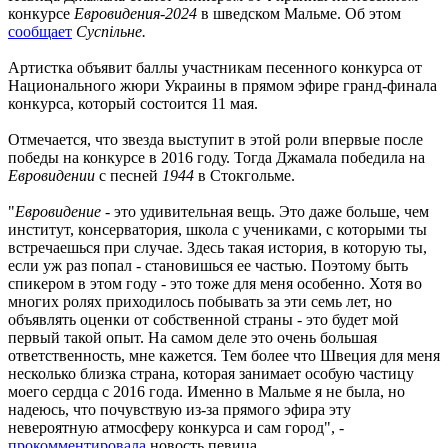
конкурсе
Евровидения-2024
в шведском Мальме. Об этом
сообщает
Суспільне.
Артистка объявит баллы участникам песенного конкурса от
Национального жюри Украины в прямом эфире гранд-финала
конкурса, который состоится 11 мая.
Отмечается, что звезда выступит в этой роли впервые после
победы на конкурсе в 2016 году. Тогда Джамала победила на
Евровидении
с песней
1944
в Стокгольме.
"
Евровидение
- это удивительная вещь. Это даже больше, чем
институт, консерватория, школа с учениками, с которыми ты
встречаешься при случае. Здесь такая история, в которую ты,
если уж раз попал - становишься ее частью. Поэтому быть
спикером в этом году - это тоже для меня особенно. Хотя во
многих ролях приходилось побывать за эти семь лет, но
объявлять оценки от собственной страны - это будет мой
первый такой опыт. На самом деле это очень большая
ответственность, мне кажется. Тем более что Швеция для меня
несколько близка страна, которая занимает особую частицу
моего сердца с 2016 года. Именно в Мальме я не была, но
надеюсь, что почувствую из-за прямого эфира эту
невероятную атмосферу конкурса и сам город", -
прокомментировала
новость певица.