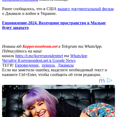
Ранее сообщалось, что в США
вышел документальный фильм
о Джамале и войне в Украине.
Евровидение-2024. Воздушное пространство в Мальме
будет закрыто
Новини від
Корреспондент.net
в Telegram та WhatsApp.
Підписуйтесь на наші
канали
https://t.me/korrespondentnet
та
WhatsApp
Читайте Korrespondent.net в Google News
ТЕГИ:
Евровидение
,
певица
,
Джамала
Если вы заметили ошибку, выделите необходимый текст и
нажмите Ctrl+Enter, чтобы сообщить об этом редакции.