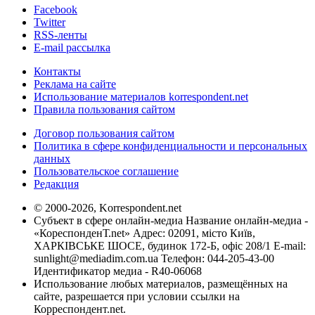
Facebook
Twitter
RSS-ленты
E-mail рассылка
Контакты
Реклама на сайте
Использование материалов korrespondent.net
Правила пользования сайтом
Договор пользования сайтом
Политика в сфере конфиденциальности и персональных
данных
Пользовательское соглашение
Редакция
© 2000-2026, Korrespondent.net
Субъект в сфере онлайн-медиа Название онлайн-медиа -
«КореспонденТ.net» Адрес: 02091, місто Київ,
ХАРКІВСЬКЕ ШОСЕ, будинок 172-Б, офіс 208/1 E-mail:
sunlight@mediadim.com.ua
Телефон: 044-205-43-00
Идентификатор медиа - R40-06068
Использование любых материалов, размещённых на
сайте, разрешается при условии ссылки на
Корреспондент.net.