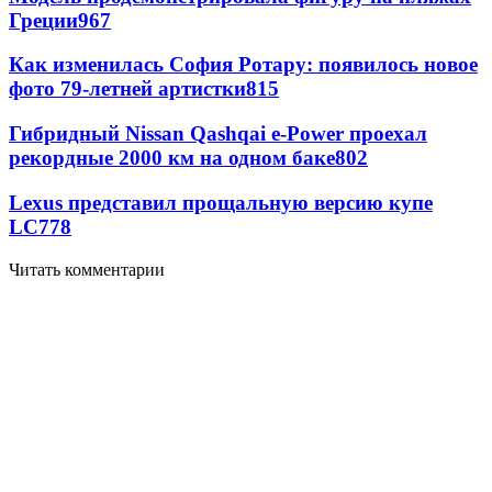
Греции
967
Как изменилась София Ротару: появилось новое
фото 79-летней артистки
815
Гибридный Nissan Qashqai e-Power проехал
рекордные 2000 км на одном баке
802
Lexus представил прощальную версию купе
LC
778
Читать комментарии