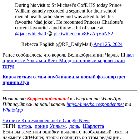
During his visit to St Michael’s CofE HS today Prince
William gamely recorded a segment for their school
mental health radio show and was asked to tell his
favourite ‘dad joke’. He recounted Princess Charlotte’s
current favourite - and threw a bit of shade at
@jackwhitehall
😉
pic.twitter.com/8EzAqVuNS2
— Rebecca English (@RE_DailyMail)
April 25, 2024
Ранее сообщалось, что король Великобритании Чарльз III
дал
принцессе Уэльской Кейт Миддлтон новый королевский
титул
.
Королевская семья опубликовала новый фотопортрет
принца Луи
Новини від
Корреспондент.net
в Telegram та WhatsApp.
Підписуйтесь на наші канали
https://t.me/korrespondentnet
та
WhatsApp
Читайте Korrespondent.net в Google News
ТЕГИ:
шутка
,
принц Уильям
,
дочь
,
Шарлотта
Если вы заметили ошибку, выделите необходимый текст и
нажмите Ctrl+Enter, чтобы сообщить об этом редакции.