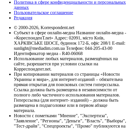
Политика в сфере конфиденциальности и персональных
данных
Пользовательское соглашение
Редакция
© 2000-2026, Korrespondent.net
Субъект в сфере онлайн-медиа Название онлайн-медиа -
«КореспонденТ.net» Адрес: 02091, місто Київ,
ХАРКІВСЬКЕ ШОСЕ, будинок 172-Б, офіс 208/1 E-mail:
sunlight@mediadim.com.ua
Телефон: 044-205-43-00
Идентификатор медиа - R40-06068
Использование любых материалов, размещённых на
сайте, разрешается при условии ссылки на
Корреспондент.net.
При копировании материалов со страницы «Новости
Украины и мира», для интернет-изданий – обязательна
прямая открытая для поисковых систем гиперссылка.
Ссылка должна быть размещена в независимости от
полного либо частичного использования материалов.
Гиперссылка (для интернет- изданий) – должна быть
размещена в подзаголовке или в первом абзаце
материала.
Новости с пометками "Мнение", "Экспертиза",
"Заявление", "Регионы", "Деньги", "Власть", "Выборы",
"Тест-драйв", "Спецпроекты", "Промо" публикуются на