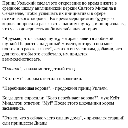
Принц Уэльский сделал это откровение во время визита в
среднюю школу англиканской церкви Святого Михаила в
Сендвелле, чтобы услышать их инициативы в сфере
психического здоровья. Во время мероприятия будущего
короля попросили рассказать "папину шутку", и он признался,
что у его дочери есть любимая забавная история.
"Я думаю, что я скажу шутку, которая является любимой
шуткой Шарлотты на данный момент, которую она мне
постоянно рассказывает", - сказал он ученикам, добавив, что
для того, чтобы это сработало, им придется
взаимодействовать.
"Тук-тук", - начал многодетный отец.
"Кто там?" - хором ответили школьники.
"Перебивающая корова", - продолжил принц Уильям.
Когда дети спросили: "Кого перебивает корова?", муж Кейт
Миддлтон ответил: "Му!" После этого школьники хором
засмеялись.
"Это то, что я сейчас часто слышу дома", - признался старший
сын принцессы Дианы.