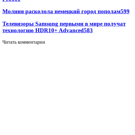
Молния расколола немецкий город пополам
599
Телевизоры Samsung первыми в мире получат
технологию HDR10+ Advanced
583
Читать комментарии