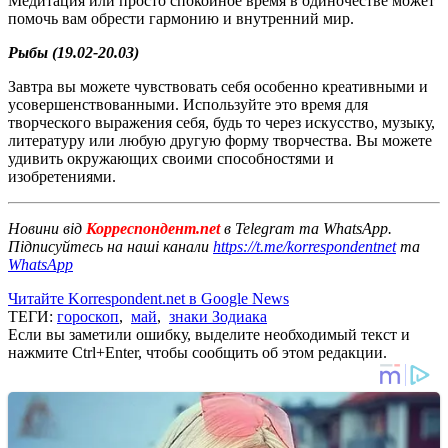
Медитация или просто спокойное время в одиночестве может
помочь вам обрести гармонию и внутренний мир.
Рыбы (19.02-20.03)
Завтра вы можете чувствовать себя особенно креативными и
усовершенствованными. Используйте это время для
творческого выражения себя, будь то через искусство, музыку,
литературу или любую другую форму творчества. Вы можете
удивить окружающих своими способностями и
изобретениями.
Новини від
Корреспондент.net
в Telegram та WhatsApp.
Підписуйтесь на наші канали
https://t.me/korrespondentnet
та
WhatsApp
Читайте Korrespondent.net в Google News
ТЕГИ:
гороскоп
,
май
,
знаки Зодиака
Если вы заметили ошибку, выделите необходимый текст и
нажмите Ctrl+Enter, чтобы сообщить об этом редакции.