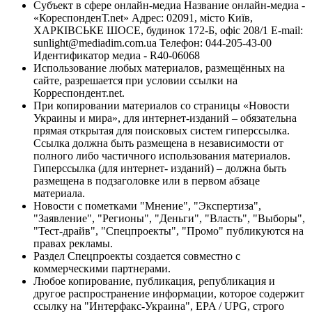
Субъект в сфере онлайн-медиа Название онлайн-медиа -
«КореспонденТ.net» Адрес: 02091, місто Київ,
ХАРКІВСЬКЕ ШОСЕ, будинок 172-Б, офіс 208/1 E-mail:
sunlight@mediadim.com.ua
Телефон: 044-205-43-00
Идентификатор медиа - R40-06068
Использование любых материалов, размещённых на
сайте, разрешается при условии ссылки на
Корреспондент.net.
При копировании материалов со страницы «Новости
Украины и мира», для интернет-изданий – обязательна
прямая открытая для поисковых систем гиперссылка.
Ссылка должна быть размещена в независимости от
полного либо частичного использования материалов.
Гиперссылка (для интернет- изданий) – должна быть
размещена в подзаголовке или в первом абзаце
материала.
Новости с пометками "Мнение", "Экспертиза",
"Заявление", "Регионы", "Деньги", "Власть", "Выборы",
"Тест-драйв", "Спецпроекты", "Промо" публикуются на
правах рекламы.
Раздел Спецпроекты создается совместно с
коммерческими партнерами.
Любое копирование, публикация, републикация и
другое распространение информации, которое содержит
ссылку на "Интерфакс-Украина", EPA / UPG, строго