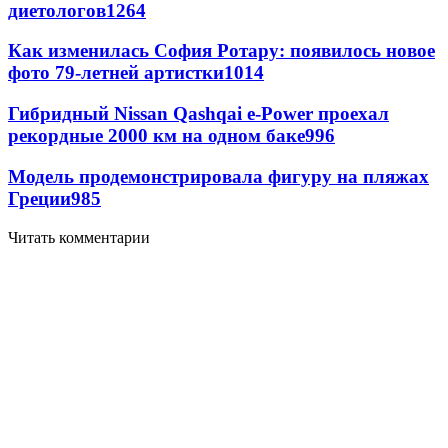
диетологов
1264
Как изменилась София Ротару: появилось новое
фото 79-летней артистки
1014
Гибридный Nissan Qashqai e-Power проехал
рекордные 2000 км на одном баке
996
Модель продемонстрировала фигуру на пляжах
Греции
985
Читать комментарии