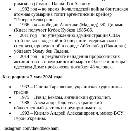
римского (Иоанна Павла II) в Африку.
1982 год – во время Фолклендской войны британская
атомная субмарина топит аргентинский крейсер
"Генерал Бельграно".
1986 год – победив Атлетико (Мадрид) 3:0, Динамо
(Киев) получает Кубок Кубков 1985/86.
2011 год – по утверждению администрации США,
этой ночью в ходе тайной операции американского
спецназа, проведенной в городе Абботтабад (Пакистан),
убивают Усаму бен Ладена.
2014 год – в результате нападения пророссийских
активистов на проукраинский марш в Одессе и пожара в
одесском Доме профсоюзов погибает 48 человек.
Кто родился 2 мая 2024 года
1933 – Галина Гаркавенко, украинская художница-
график.
1975 – Дэвид Бекхэм, английский футболист.
1988 – Александр Тодорчук, украинский
общественный деятель и предприниматель.
1993 – Кизило Андрей Александрович, майор ВСУ,
Герой Украины.
instagram.com/davidbeckham