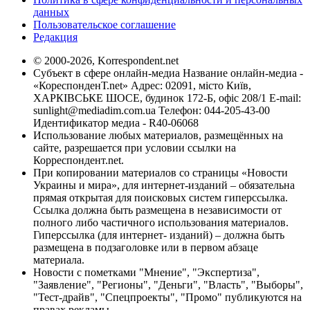
данных
Пользовательское соглашение
Редакция
© 2000-2026, Korrespondent.net
Субъект в сфере онлайн-медиа Название онлайн-медиа -
«КореспонденТ.net» Адрес: 02091, місто Київ,
ХАРКІВСЬКЕ ШОСЕ, будинок 172-Б, офіс 208/1 E-mail:
sunlight@mediadim.com.ua
Телефон: 044-205-43-00
Идентификатор медиа - R40-06068
Использование любых материалов, размещённых на
сайте, разрешается при условии ссылки на
Корреспондент.net.
При копировании материалов со страницы «Новости
Украины и мира», для интернет-изданий – обязательна
прямая открытая для поисковых систем гиперссылка.
Ссылка должна быть размещена в независимости от
полного либо частичного использования материалов.
Гиперссылка (для интернет- изданий) – должна быть
размещена в подзаголовке или в первом абзаце
материала.
Новости с пометками "Мнение", "Экспертиза",
"Заявление", "Регионы", "Деньги", "Власть", "Выборы",
"Тест-драйв", "Спецпроекты", "Промо" публикуются на
правах рекламы.