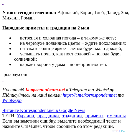
У кого сегодня именины:
Афанасий, Борис, Глеб, Давид, Зоя,
Михаил, Роман.
Народные приметы и традиции на 2 мая
ветреная и холодная погода – к такому же лету;
на черемухе появились цветы – ждите похолодания;
на закате солнце яркое – летом будет мало дождей;
услышать ночью, как поет соловей – погода будет
солнечной;
каркает ворона у дома – до неприятностей.
pixabay.com
Новини від
Корреспондент.net
в Telegram та WhatsApp.
Підписуйтесь на наші канали
https://t.me/korrespondentnet
та
WhatsApp
Читайте Korrespondent.net в Google News
ТЕГИ:
Украина
,
праздники
,
традиции
,
приметы
,
именины
Если вы заметили ошибку, выделите необходимый текст и
нажмите Ctrl+Enter, чтобы сообщить об этом редакции.