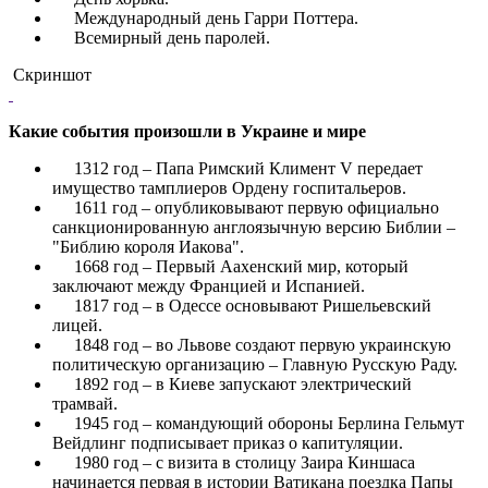
Международный день Гарри Поттера.
Всемирный день паролей.
Скриншот
Какие события произошли в Украине и мире
1312 год – Папа Римский Климент V передает
имущество тамплиеров Ордену госпитальеров.
1611 год – опубликовывают первую официально
санкционированную англоязычную версию Библии –
"Библию короля Иакова".
1668 год – Первый Аахенский мир, который
заключают между Францией и Испанией.
1817 год – в Одессе основывают Ришельевский
лицей.
1848 год – во Львове создают первую украинскую
политическую организацию – Главную Русскую Раду.
1892 год – в Киеве запускают электрический
трамвай.
1945 год – командующий обороны Берлина Гельмут
Вейдлинг подписывает приказ о капитуляции.
1980 год – с визита в столицу Заира Киншаса
начинается первая в истории Ватикана поездка Папы