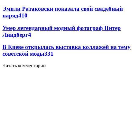
Эмили Ратаковски показала свой свадебный
наряд
4
10
Умер легендарный модный фотограф Питер
Линдберг
4
В Киеве открылась выставка коллажей на тему
советской моды
3
31
Читать комментарии