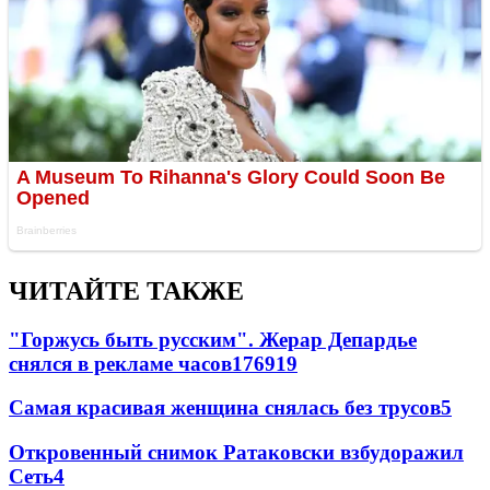
ЧИТАЙТЕ ТАКЖЕ
"Горжусь быть русским". Жерар Депардье
снялся в рекламе часов
176
9
19
Самая красивая женщина снялась без трусов
5
Откровенный снимок Ратаковски взбудоражил
Сеть
4