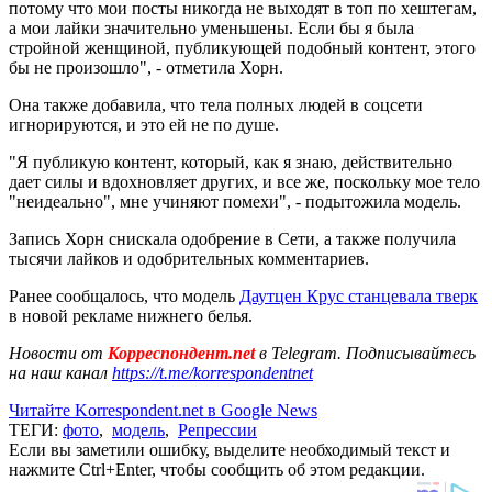
потому что мои посты никогда не выходят в топ по хештегам,
а мои лайки значительно уменьшены. Если бы я была
стройной женщиной, публикующей подобный контент, этого
бы не произошло", - отметила Хорн.
Она также добавила, что тела полных людей в соцсети
игнорируются, и это ей не по душе.
"Я публикую контент, который, как я знаю, действительно
дает силы и вдохновляет других, и все же, поскольку мое тело
"неидеально", мне учиняют помехи", - подытожила модель.
Запись Хорн снискала одобрение в Сети, а также получила
тысячи лайков и одобрительных комментариев.
Ранее сообщалось, что модель
Даутцен Крус станцевала тверк
в новой рекламе нижнего белья.
Новости от
Корреспондент.net
в Telegram. Подписывайтесь
на наш канал
https://t.me/korrespondentnet
Читайте Korrespondent.net в Google News
ТЕГИ:
фото
,
модель
,
Репрессии
Если вы заметили ошибку, выделите необходимый текст и
нажмите Ctrl+Enter, чтобы сообщить об этом редакции.