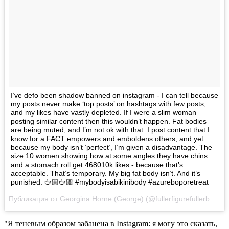
‪I’ve defo been shadow banned on instagram - I can tell because
my posts never make ‘top posts’ on hashtags with few posts,
and my likes have vastly depleted. If I were a slim woman
posting similar content then this wouldn’t happen.‬ Fat bodies
are being muted, and I’m not ok with that. I post content that I
know for a FACT empowers and emboldens others, and yet
because my body isn’t ‘perfect’, I’m given a disadvantage. The
size 10 women showing how at some angles they have chins
and a stomach roll get 468010k likes - because that’s
acceptable. That’s temporary. My big fat body isn’t. And it’s
punished. 🖕🏼🖕🏼 #mybodyisabikinibody #azureboporetreat
Публикация от
Georgina Horne (George)
(@fullerfigurefullerbust)
1
"Я теневым образом забанена в Instagram: я могу это сказать,