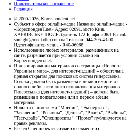
Пользовательское соглашение
Редакция
© 2000-2026, Korrespondent.net
Субъект в сфере онлайн-медиа Название онлайн-медиа -
«КореспонденТ.net» Адрес: 02091, місто Київ,
ХАРКІВСЬКЕ ШОСЕ, будинок 172-Б, офіс 208/1 E-mail:
sunlight@mediadim.com.ua
Телефон: 044-205-43-00
Идентификатор медиа - R40-06068
Использование любых материалов, размещённых на
сайте, разрешается при условии ссылки на
Корреспондент.net.
При копировании материалов со страницы «Новости
Украины и мира», для интернет-изданий – обязательна
прямая открытая для поисковых систем гиперссылка.
Ссылка должна быть размещена в независимости от
полного либо частичного использования материалов.
Гиперссылка (для интернет- изданий) – должна быть
размещена в подзаголовке или в первом абзаце
материала.
Новости с пометками "Мнение", "Экспертиза",
"Заявление", "Регионы", "Деньги", "Власть", "Выборы",
"Тест-драйв", "Спецпроекты", "Промо" публикуются на
правах рекламы.
Раздел Спецпроекты создается совместно с