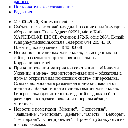
данных
Пользовательское соглашение
Редакция
© 2000-2026, Korrespondent.net
Субъект в сфере онлайн-медиа Название онлайн-медиа -
«КореспонденТ.net» Адрес: 02091, місто Київ,
ХАРКІВСЬКЕ ШОСЕ, будинок 172-Б, офіс 208/1 E-mail:
sunlight@mediadim.com.ua
Телефон: 044-205-43-00
Идентификатор медиа - R40-06068
Использование любых материалов, размещённых на
сайте, разрешается при условии ссылки на
Корреспондент.net.
При копировании материалов со страницы «Новости
Украины и мира», для интернет-изданий – обязательна
прямая открытая для поисковых систем гиперссылка.
Ссылка должна быть размещена в независимости от
полного либо частичного использования материалов.
Гиперссылка (для интернет- изданий) – должна быть
размещена в подзаголовке или в первом абзаце
материала.
Новости с пометками "Мнение", "Экспертиза",
"Заявление", "Регионы", "Деньги", "Власть", "Выборы",
"Тест-драйв", "Спецпроекты", "Промо" публикуются на
правах рекламы.