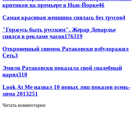
критиков на премьере в Нью-Йорке
4
6
Самая красивая женщина снялась без трусов
4
"Горжусь быть русским". Жерар Депардье
снялся в рекламе часов
176
3
19
Откровенный снимок Ратаковски взбудоражил
Сеть
3
Эмили Ратаковски показала свой свадебный
наряд
3
10
Look At Me назвал 10 новых лиц показов осень-
зима 2013
2
51
Читать комментарии