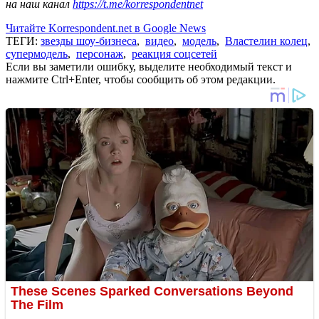
на наш канал
https://t.me/korrespondentnet
Читайте Korrespondent.net в Google News
ТЕГИ:
звезды шоу-бизнеса
,
видео
,
модель
,
Властелин колец
,
супермодель
,
персонаж
,
реакция соцсетей
Если вы заметили ошибку, выделите необходимый текст и
нажмите Ctrl+Enter, чтобы сообщить об этом редакции.