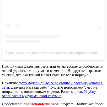
Публикация от Cara Delevingne (@caradelevingne)
29 Ноя 2018 в 11:38 PST
Поклонники Делевинь отметили ее актерские способности, и
что ей удалось их напугать и отметили. Но другие выразили
мнение, что с актрисой может быть не все в порядке.
Накануне
фото модели plus-size со свиньей раскритиковали в
сети
. Девушка назвала себя "толстым поросенком", что не
понравилось поклонникам модели. Ранее
модель Playboy
оголилась в мусульманской святыне
.
Новости от
Корреспондент.net
в Telegram. Подписывайтесь