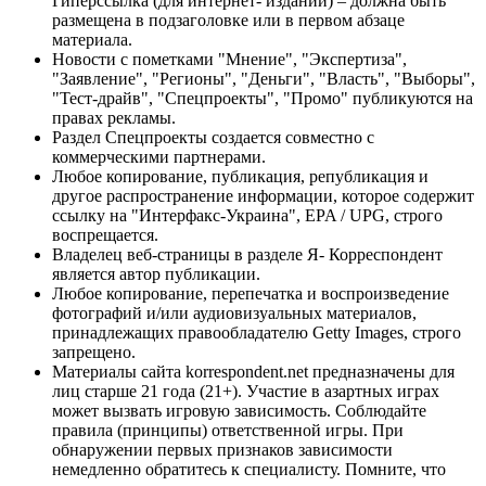
Гиперссылка (для интернет- изданий) – должна быть
размещена в подзаголовке или в первом абзаце
материала.
Новости с пометками "Мнение", "Экспертиза",
"Заявление", "Регионы", "Деньги", "Власть", "Выборы",
"Тест-драйв", "Спецпроекты", "Промо" публикуются на
правах рекламы.
Раздел Спецпроекты создается совместно с
коммерческими партнерами.
Любое копирование, публикация, републикация и
другое распространение информации, которое содержит
ссылку на "Интерфакс-Украина", EPA / UPG, строго
воспрещается.
Владелец веб-страницы в разделе Я- Корреспондент
является автор публикации.
Любое копирование, перепечатка и воспроизведение
фотографий и/или аудиовизуальных материалов,
принадлежащих правообладателю Getty Images, строго
запрещено.
Материалы сайта korrespondent.net предназначены для
лиц старше 21 года (21+). Участие в азартных играх
может вызвать игровую зависимость. Соблюдайте
правила (принципы) ответственной игры. При
обнаружении первых признаков зависимости
немедленно обратитесь к специалисту. Помните, что