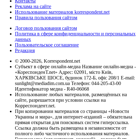
Контакты
Реклама на сайте
Использование материалов korrespondent.net
Правила пользования сайтом
Договор пользования сайтом
Политика в сфере конфиденциальности и персональных
данных
Пользовательское соглашение
Редакция
© 2000-2026, Korrespondent.net
Субъект в сфере онлайн-медиа Название онлайн-медиа -
«КореспонденТ.net» Адрес: 02091, місто Київ,
ХАРКІВСЬКЕ ШОСЕ, будинок 172-Б, офіс 208/1 E-mail:
sunlight@mediadim.com.ua
Телефон: 044-205-43-00
Идентификатор медиа - R40-06068
Использование любых материалов, размещённых на
сайте, разрешается при условии ссылки на
Корреспондент.net.
При копировании материалов со страницы «Новости
Украины и мира», для интернет-изданий – обязательна
прямая открытая для поисковых систем гиперссылка.
Ссылка должна быть размещена в независимости от
полного либо частичного использования материалов.