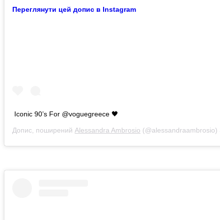
Переглянути цей допис в Instagram
Iconic 90’s For @voguegreece 🖤
Допис, поширений
Alessandra Ambrosio
(@alessandraambrosio)