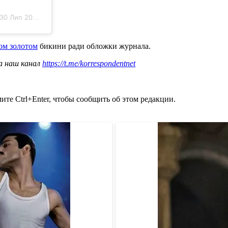
30 Лип 2019 р. о 2:30 PDT
ом золотом
бикини ради обложки журнала.
а наш канал
https://t.me/korrespondentnet
те Ctrl+Enter, чтобы сообщить об этом редакции.