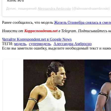
Iconic 90’s
Допис, поширений
Alessandra Ambrosio
(@alessandraambrosio)
Ранее сообщалось, что модель
Жизель Оливейра снялась в смел
Новости от
Корреспондент.net
в Telegram. Подписывайтесь н
Читайте Korrespondent.net в Google News
ТЕГИ:
модель
,
супермодель
,
Алессандра Амбросио
Если вы заметили ошибку, выделите необходимый текст и нажми