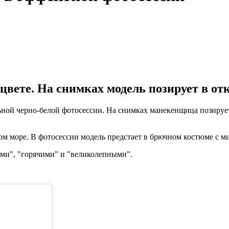
вете. На снимках модель позирует в от
ьной черно-белой фотосессии. На снимках манекенщица позируе
ом море. В фотосессии модель предстает в брючном костюме с м
ми", "горячими" и "великолепными".