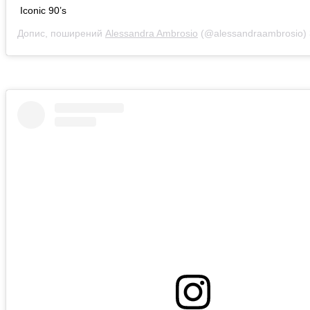
Iconic 90’s
Допис, поширений
Alessandra Ambrosio
(@alessandraambrosio)