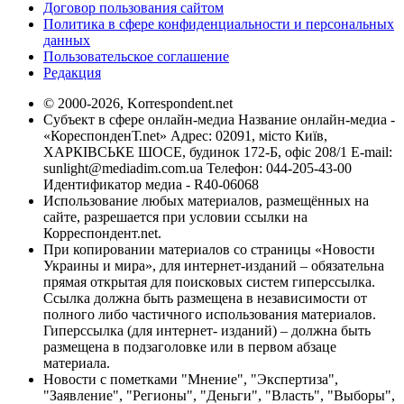
Договор пользования сайтом
Политика в сфере конфиденциальности и персональных
данных
Пользовательское соглашение
Редакция
© 2000-2026, Korrespondent.net
Субъект в сфере онлайн-медиа Название онлайн-медиа -
«КореспонденТ.net» Адрес: 02091, місто Київ,
ХАРКІВСЬКЕ ШОСЕ, будинок 172-Б, офіс 208/1 E-mail:
sunlight@mediadim.com.ua
Телефон: 044-205-43-00
Идентификатор медиа - R40-06068
Использование любых материалов, размещённых на
сайте, разрешается при условии ссылки на
Корреспондент.net.
При копировании материалов со страницы «Новости
Украины и мира», для интернет-изданий – обязательна
прямая открытая для поисковых систем гиперссылка.
Ссылка должна быть размещена в независимости от
полного либо частичного использования материалов.
Гиперссылка (для интернет- изданий) – должна быть
размещена в подзаголовке или в первом абзаце
материала.
Новости с пометками "Мнение", "Экспертиза",
"Заявление", "Регионы", "Деньги", "Власть", "Выборы",