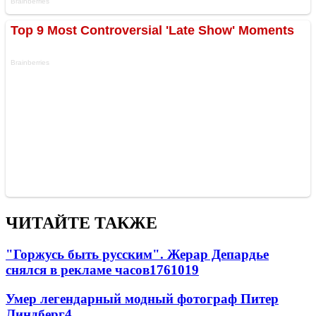
ЧИТАЙТЕ ТАКЖЕ
"Горжусь быть русским". Жерар Депардье
снялся в рекламе часов
176
10
19
Умер легендарный модный фотограф Питер
Линдберг
4