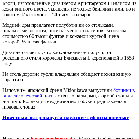
Броги, изготовленные дизайнером Кристофером Шеллисом из
кожи винного цвета, украшены не только бриллиантами, но и
золотом. Их стомость 150 тысяч долларов.
Модный дом предлагает полуботинки со стельками,
покрытыми золотом, носить вместе с платиновым поясом
стоимостью 60 тысяч фунтов и кожаной курткой, цена
которой 36 тысяч фунтов.
Дизайнер отметил, что вдохновение он получил от
роскошного стиля королевы Елизаветы I, коронованой в 1558
году.
На столь дорогие туфли владельцам обещают пожизненную
гарантию.
Напомним, японский бренд Midorikawa выпустили
ботинки в
виде человеческой ноги
- с пятью пальцами, формой стопы и
ногтями. Коллекция неоднозначной обуви представлена в
нюдовых тонах.
Известный актер выпустил мужские туфли на шпильке
Новости от
Корреспондент.net
в Telegram. Подписывайтесь