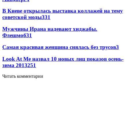
В Киеве открылась выставка коллажей на тему
советской моды
3
31
Мужчины Ирана надевают хиджабы.
Флешмоб
3
1
Самая красивая женщина снялась без трусов
3
Look At Me назвал 10 новых лиц показов осень-
зима 2013
2
51
Читать комментарии